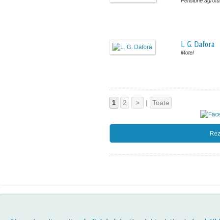
Pensiune agrotur
L. G. Dafora
Motel
1
2
>
|
Toate
Rez