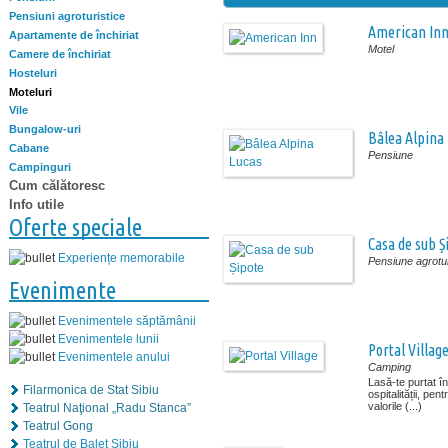
Pensiuni agroturistice
American In
Apartamente de închiriat
Motel
Camere de închiriat
Hosteluri
Moteluri
Vile
Bungalow-uri
Bâlea Alpina
Cabane
Pensiune
Campinguri
Cum călătoresc
Info utile
Oferte speciale
Casa de sub Ș
Experiențe memorabile
Pensiune agrotur
Evenimente
Evenimentele săptămânii
Evenimentele lunii
Portal Villag
Evenimentele anului
Camping
Lasă-te purtat î
Filarmonica de Stat Sibiu
ospitalității, pent
valorile (...)
Teatrul Naţional „Radu Stanca”
Teatrul Gong
Teatrul de Balet Sibiu