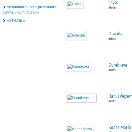
Cryss
Ansamblul folcloric profesionist
Motel
Cindrelul-Junii Sibiului
ASTRA film
Dracula
Motel
Dumbrava
Motel
Hanul Veşte
Motel
Kober Maria