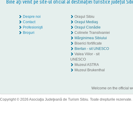
Bine aţi venit pe site-ul oficial al destinației turistice județul Sib
Despre noi
Oraşul Sibiu
Contact
Oraşul Mediaş
Profesionişti
Oraşul Cisnădie
Broşuri
Colinele Transilvaniei
Mărginimea Sibiului
Biserici fortificate
Biertan - sit UNESCO
Valea Viilor - sit
UNESCO
Muzeul ASTRA
Muzeul Brukenthal
Welcome on the official w
Copyright © 2026 Asociaţia Judeţeană de Turism Sibiu. Toate drepturile rezervate.