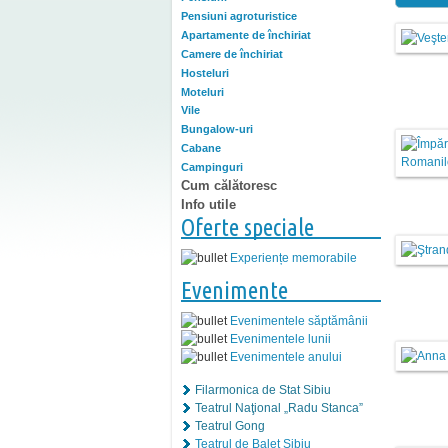
Pensiuni agroturistice
Apartamente de închiriat
Camere de închiriat
Hosteluri
Moteluri
Vile
Bungalow-uri
Cabane
Campinguri
Cum călătoresc
Info utile
Oferte speciale
Experiențe memorabile
Evenimente
Evenimentele săptămânii
Evenimentele lunii
Evenimentele anului
Filarmonica de Stat Sibiu
Teatrul Naţional „Radu Stanca”
Teatrul Gong
Teatrul de Balet Sibiu