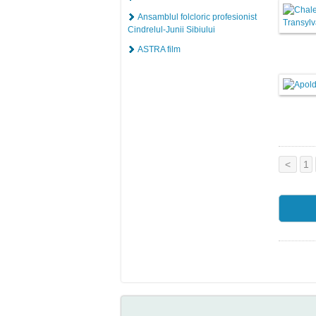
Ansamblul folcloric profesionist
Cindrelul-Junii Sibiului
ASTRA film
<
1