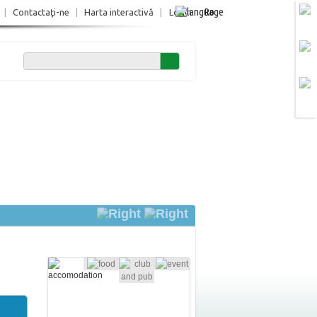
Ro
|
Contactaţi-ne
|
Harta interactivă
|
Login