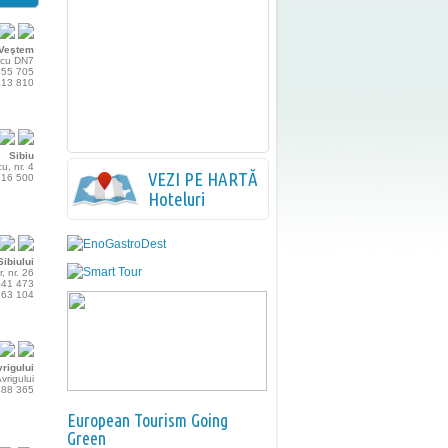
Veştem
 cu DN7
 555 705
 313 810
Sibiu
u, nr. 4
VEZI PE HARTĂ
 216 500
Hoteluri
ibiului
r, nr. 26
 541 473
 163 104
rigului
vrigului
 488 365
European Tourism Going
Green