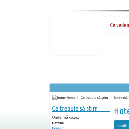
Ce vede
Home
|
Ce trebuie să știm
|
Unde mă 
Ce trebuie să știm
Hote
Unde mă cazez
Hoteluri
Localita
Pensiuni