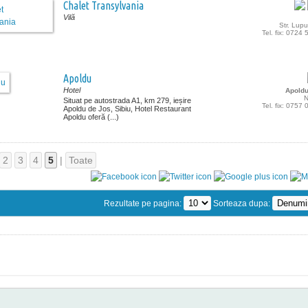
Chalet Transylvania
Vilă
Str. Lupu
Tel. fix: 0724
Apoldu
Hotel
Apoldu
N
Situat pe autostrada A1, km 279, ieșire
Tel. fix: 0757
Apoldu de Jos, Sibiu, Hotel Restaurant
Apoldu oferă (...)
2
3
4
5
|
Toate
Rezultate pe pagina:
Sorteaza dupa: