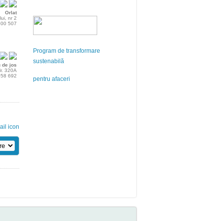
Orlat
lui, nr 2
 500 507
Program de transformare
sustenabilă
 de jos
r. 320A
 058 692
pentru afaceri