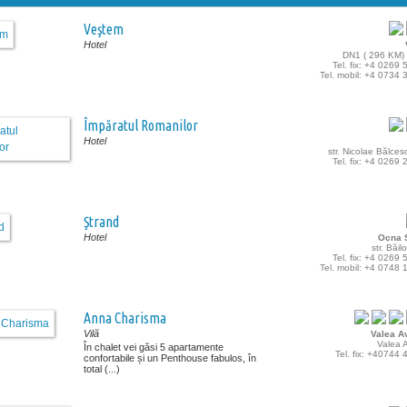
Veştem
Hotel
DN1 ( 296 KM)
Tel. fix: +4 0269
Tel. mobil: +4 0734
Împăratul Romanilor
Hotel
str. Nicolae Bălcesc
Tel. fix: +4 0269
Ştrand
Hotel
Ocna S
str. Băilo
Tel. fix: +4 0269
Tel. mobil: +4 0748
Anna Charisma
Vilă
Valea Av
Valea A
În chalet vei găsi 5 apartamente
Tel. fix: +40744
confortabile și un Penthouse fabulos, în
total (...)