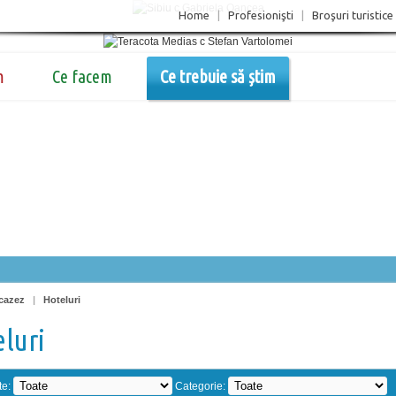
Home
|
Profesionişti
|
Broşuri turistice
m
Ce facem
Ce trebuie să știm
cazez
|
Hoteluri
luri
te:
Categorie: