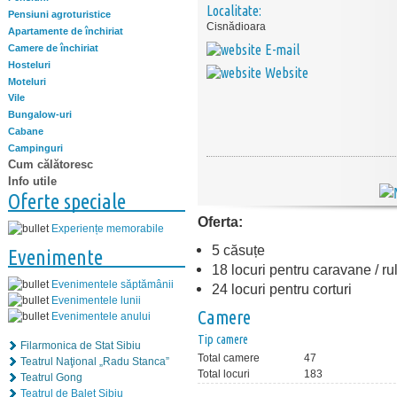
Localitate:
Pensiuni agroturistice
Cisnădioara
Apartamente de închiriat
E-mail
Camere de închiriat
Hosteluri
Website
Moteluri
Vile
Bungalow-uri
Cabane
Campinguri
Cum călătoresc
Info utile
Oferte speciale
Oferta:
Experiențe memorabile
5 căsuțe
Evenimente
18 locuri pentru caravane / ru
Evenimentele săptămânii
24 locuri pentru corturi
Evenimentele lunii
Camere
Evenimentele anului
Tip camere
Filarmonica de Stat Sibiu
Total camere
47
Teatrul Naţional „Radu Stanca”
Total locuri
183
Teatrul Gong
Teatrul de Balet Sibiu