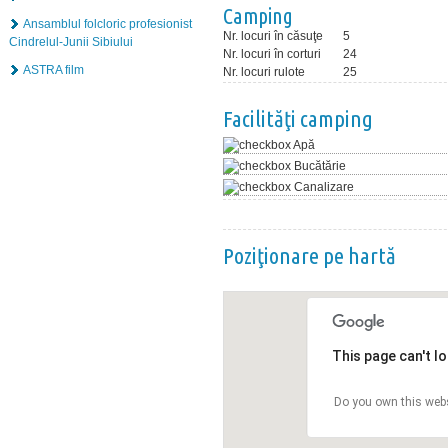
Camping
Ansamblul folcloric profesionist
Nr. locuri în căsuţe
5
Cindrelul-Junii Sibiului
Nr. locuri în corturi
24
ASTRA film
Nr. locuri rulote
25
Facilităţi camping
Apă
Bucătărie
Canalizare
Poziţionare pe hartă
This page can't l
Do you own this web