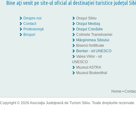
Bine aţi venit pe site-ul oficial al destinației turistice județul Sib
Despre noi
Oraşul Sibiu
Contact
Oraşul Mediaş
Profesionişti
Oraşul Cisnădie
Broşuri
Colinele Transilvaniei
Mărginimea Sibiului
Biserici fortificate
Biertan - sit UNESCO
Valea Viilor - sit
UNESCO
Muzeul ASTRA
Muzeul Brukenthal
Home
•
Contac
Copyright © 2026 Asociaţia Judeţeană de Turism Sibiu. Toate drepturile rezervate.