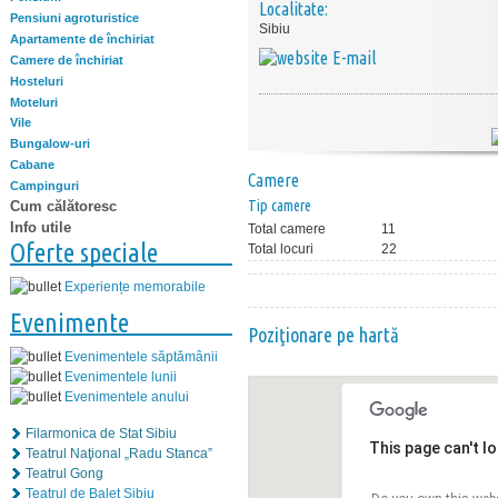
Localitate:
Pensiuni agroturistice
Sibiu
Apartamente de închiriat
E-mail
Camere de închiriat
Hosteluri
Moteluri
Vile
Bungalow-uri
Cabane
Camere
Campinguri
Tip camere
Cum călătoresc
Info utile
Total camere
11
Oferte speciale
Total locuri
22
Experiențe memorabile
Evenimente
Poziţionare pe hartă
Evenimentele săptămânii
Evenimentele lunii
Evenimentele anului
Filarmonica de Stat Sibiu
This page can't l
Teatrul Naţional „Radu Stanca”
Teatrul Gong
Teatrul de Balet Sibiu