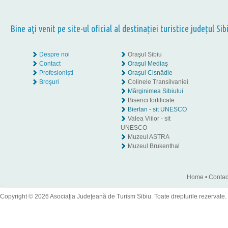
Bine aţi venit pe site-ul oficial al destinației turistice județul Sib
Despre noi
Oraşul Sibiu
Contact
Oraşul Mediaş
Profesionişti
Oraşul Cisnădie
Broşuri
Colinele Transilvaniei
Mărginimea Sibiului
Biserici fortificate
Biertan - sit UNESCO
Valea Viilor - sit
UNESCO
Muzeul ASTRA
Muzeul Brukenthal
Home
•
Contac
Copyright © 2026 Asociaţia Judeţeană de Turism Sibiu. Toate drepturile rezervate.