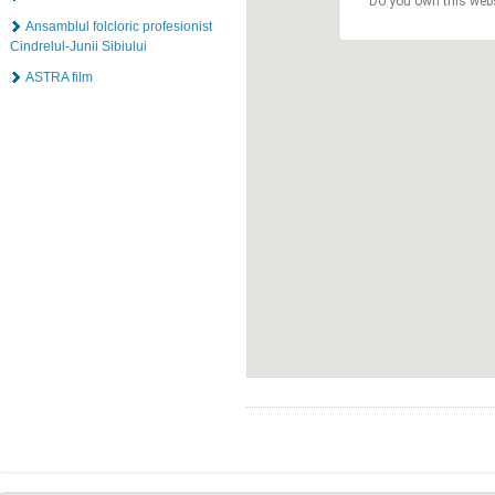
Do you own this web
Ansamblul folcloric profesionist
Cindrelul-Junii Sibiului
ASTRA film