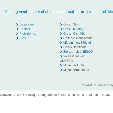
Bine aţi venit pe site-ul oficial al destinației turistice județul Sib
Despre noi
Oraşul Sibiu
Contact
Oraşul Mediaş
Profesionişti
Oraşul Cisnădie
Broşuri
Colinele Transilvaniei
Mărginimea Sibiului
Biserici fortificate
Biertan - sit UNESCO
Valea Viilor - sit
UNESCO
Muzeul ASTRA
Muzeul Brukenthal
Üdvözöljük Szeben megye
Copyright © 2026 Asociaţia Judeţeană de Turism Sibiu. Toate drepturile rezervate.