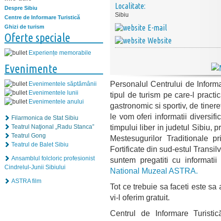
Localitate:
Despre Sibiu
Sibiu
Centre de Informare Turistică
E-mail
Ghizi de turism
Oferte speciale
Website
Experiențe memorabile
Evenimente
Personalul Centrului de Informa
Evenimentele săptămânii
Evenimentele lunii
tipul de turism pe care-l practi
Evenimentele anului
gastronomic si sportiv, de tinere
le vom oferi informatii diversifi
Filarmonica de Stat Sibiu
timpului liber in judetul Sibiu, 
Teatrul Naţional „Radu Stanca”
Teatrul Gong
Mestesugurilor Traditionale pr
Teatrul de Balet Sibiu
Fortificate din sud-estul Transil
Ansamblul folcloric profesionist
suntem pregatiti cu informati
Cindrelul-Junii Sibiului
National Muzeal ASTRA.
ASTRA film
Tot ce trebuie sa faceti este sa
vi-l oferim gratuit.
Centrul de Informare Turistic