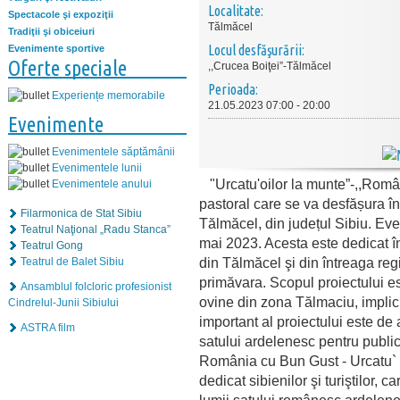
Localitate:
Spectacole şi expoziţii
Tălmăcel
Tradiţii şi obiceiuri
Locul desfăşurării:
Evenimente sportive
Oferte speciale
,,Crucea Boiţei”-Tălmăcel
Perioada:
Experiențe memorabile
21.05.2023 07:00 - 20:00
Evenimente
Evenimentele săptămânii
Evenimentele lunii
"Urcatu'oilor la munte”-,,Român
Evenimentele anului
pastoral care se va desfășura în
Filarmonica de Stat Sibiu
Tălmăcel, din județul Sibiu. Eve
Teatrul Naţional „Radu Stanca”
mai 2023. Acesta este dedicat înd
Teatrul Gong
din Tălmăcel şi din întreaga reg
Teatrul de Balet Sibiu
primăvara. Scopul proiectului e
Ansamblul folcloric profesionist
ovine din zona Tălmaciu, implicit
Cindrelul-Junii Sibiului
important al proiectului este d
ASTRA film
satului ardelenesc pentru publicu
România cu Bun Gust - Urcatu` 
dedicat sibienilor şi turiştilor, c