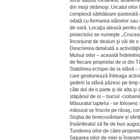
lumii satului românesc ardelen
din moşi strămoşi. Urcatul oilor
complexă sărbătoare pastorală c
odată cu formarea stânelor sau 
de vară. Locaţia aleasă pentru d
proiectului se numeşte ,,Crucea B
înconjurat de dealuri şi văi de 
Descrierea detaliată a activităţil
Mulsul oilor – această îndeletni
de fiecare proprietar de oi din T
Stabilirea echipei de la stână –
care gestionează întreaga activi
şederii la stână păzesc pe timp 
câte doi de o parte și de alta şi 
stăpânul de oi – baciul -ciobanii-
Măsuratul laptelui - se folosesc 
măsurat se înscrie pe răvaş, conf
Slujba de binecuvântare și sfinți
însâmbratul să fie de bun augur, o
Tunderea oilor de către proprieta
Separea oilor de miei și înseamn