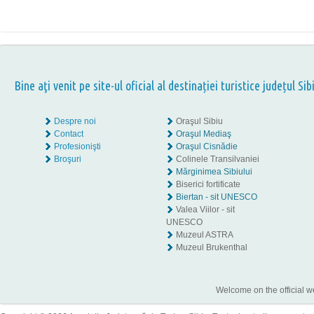
Bine aţi venit pe site-ul oficial al destinației turistice județul Sib
Despre noi
Oraşul Sibiu
Contact
Oraşul Mediaş
Profesionişti
Oraşul Cisnădie
Broşuri
Colinele Transilvaniei
Mărginimea Sibiului
Biserici fortificate
Biertan - sit UNESCO
Valea Viilor - sit
UNESCO
Muzeul ASTRA
Muzeul Brukenthal
Welcome on the official w