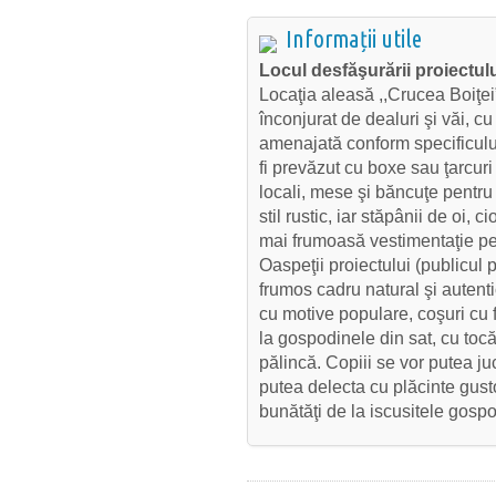
Informații utile
Locul desfăşurării proiectulu
Locaţia aleasă ,,Crucea Boiţei
înconjurat de dealuri şi văi, cu
amenajată conform specificului 
fi prevăzut cu boxe sau ţarcuri
locali, mese şi băncuţe pentru p
stil rustic, iar stăpânii de oi, 
mai frumoasă vestimentaţie pe
Oaspeţii proiectului (publicul p
frumos cadru natural şi autentic
cu motive populare, coşuri cu
la gospodinele din sat, cu tocă
pălincă. Copiii se vor putea juc
putea delecta cu plăcinte gusto
bunătăţi de la iscusitele gospo