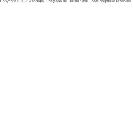
Copyright © 2026 Asociaţia Judeţeană de Turism Sibiu. Toate drepturile rezervate.