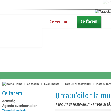
Ce vedem
Ce facem
Home
|
Ce facem
|
Evenimente
|
Târguri şi festivaluri
|
Pieţe şi târ
Ce facem
Urcatu'oilor la m
Activități
Târguri şi festivaluri
-
Pieţe şi tâ
Agenda evenimentelor
Târguri şi festivaluri