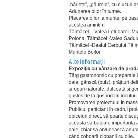
„hârlețe”, „găurele”, cu ciucuri 
Adunarea oilor în turme.
Plecarea oilor la munte, pe trase
acestea amintim:
Tălmăcel – Valea Lotrioarei -Mu
Polona, Tălmăcel -Valea Sadulu
Tălmăcel -Dealul Cerbului,Tălm
Muntele Boilor;
Alte informații
Expoziţie cu vânzare de produ
Târg gastronomic cu preparale l
oaie, gânscă (bulz), prăjituri d
siropuri naturale, dulceață și g
gustos de la gospodarii locului;
Promovarea proiectului în mass
Publicul particiant în cadrul pr
obiceiuri direct, să poarte discu
această sărbătoare importantă a
oaie, chiar să arvunească anum
când coboară ciobanii cu oile.