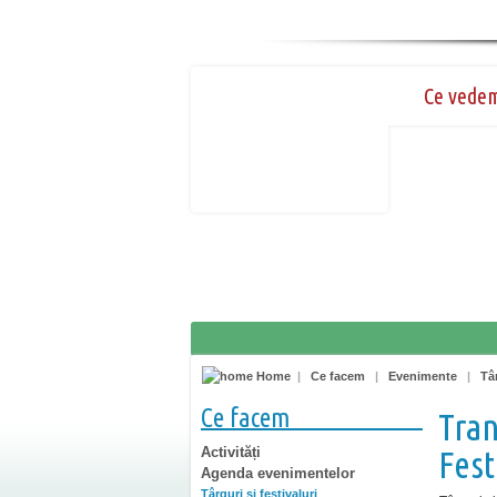
Ce vede
Home
|
Ce facem
|
Evenimente
|
Târ
Ce facem
Tran
Activități
Fest
Agenda evenimentelor
Târguri şi festivaluri