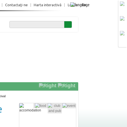
Ro
|
Contactaţi-ne
|
Harta interactivă
|
Login
ival
e