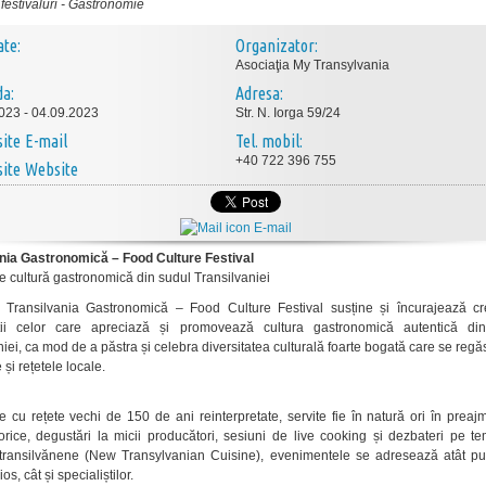
festivaluri
-
Gastronomie
ate:
Organizator:
Asociaţia My Transylvania
da:
Adresa:
023 - 04.09.2023
Str. N. Iorga 59/24
E-mail
Tel. mobil:
+40 722 396 755
Website
E-mail
ania Gastronomică – Food Culture Festival
de cultură gastronomică din sudul Transilvaniei
l Transilvania Gastronomică – Food Culture Festival susține și încurajează cr
ții celor care apreciază și promovează cultura gastronomică autentică di
iei, ca mod de a păstra și celebra diversitatea culturală foarte bogată care se regă
și rețetele locale.
e cu rețete vechi de 150 de ani reinterpretate, servite fie în natură ori în prea
storice, degustări la micii producători, sesiuni de live cooking și dezbateri pe t
 transilvănene (New Transylvanian Cuisine), evenimentele se adresează atât pub
ios, cât și specialiștilor.