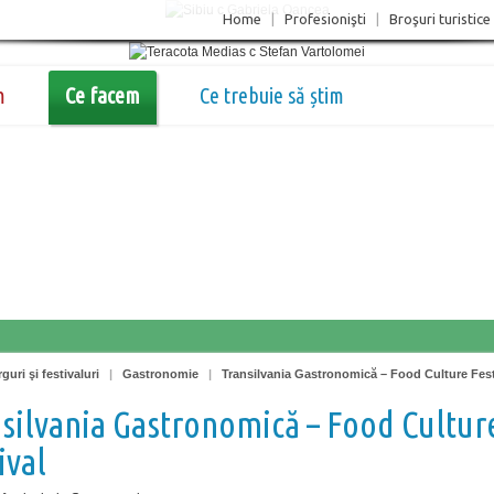
Home
|
Profesionişti
|
Broşuri turistice
m
Ce facem
Ce trebuie să știm
guri şi festivaluri
|
Gastronomie
|
Transilvania Gastronomică – Food Culture Fest
silvania Gastronomică – Food Cultur
ival