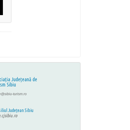
ciația Județeană de
ism Sibiu
ce@sibiu-turism.ro
iliul Județean Sibiu
cjsibiu.ro