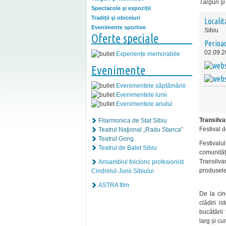
Târguri şi 
Spectacole şi expoziţii
Tradiţii şi obiceiuri
Localit
Evenimente sportive
Sibiu
Oferte speciale
Perioa
02.09.2
Experiențe memorabile
Evenimente
Evenimentele săptămânii
Evenimentele lunii
Evenimentele anului
Transilv
Filarmonica de Stat Sibiu
Festival 
Teatrul Naţional „Radu Stanca”
Teatrul Gong
Festivalu
Teatrul de Balet Sibiu
comunită
Transilvan
Ansamblul folcloric profesionist
produsele 
Cindrelul-Junii Sibiului
ASTRA film
De la cin
clădiri i
bucătării
larg și cur