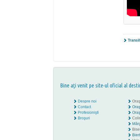
Transi
Bine aţi venit pe site-ul oficial al desti
Despre noi
Oraş
Contact
Oraş
Profesionişti
Oraş
Broşuri
Coli
Mărg
Biser
Bier