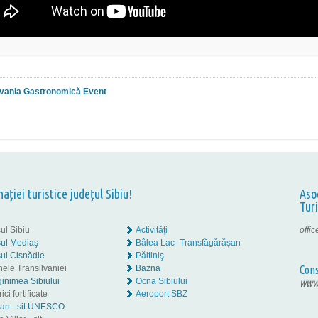
lvania Gastronomică Event
nației turistice județul Sibiu!
Aso
Tur
ul Sibiu
Activităţi
offi
ul Mediaş
Bâlea Lac- Transfăgărășan
ul Cisnădie
Păltiniş
nele Transilvaniei
Bazna
Cons
inimea Sibiului
Ocna Sibiului
www.
ici fortificate
Aeroport SBZ
tan - sit UNESCO