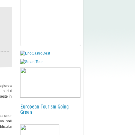
eșterea
n sudul
sește în
European Tourism Going
Green
jma unor
ema noii
licului