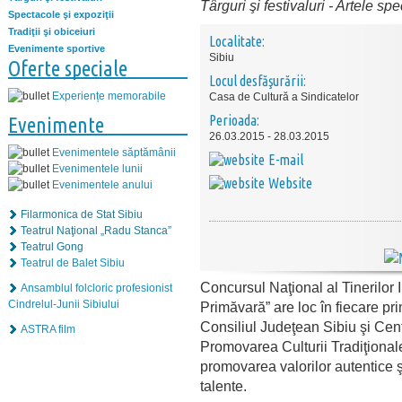
Târguri şi festivaluri
-
Artele spe
Spectacole şi expoziţii
Tradiţii şi obiceiuri
Localitate:
Evenimente sportive
Sibiu
Oferte speciale
Locul desfăşurării:
Experiențe memorabile
Casa de Cultură a Sindicatelor
Perioada:
Evenimente
26.03.2015 - 28.03.2015
Evenimentele săptămânii
E-mail
Evenimentele lunii
Website
Evenimentele anului
Filarmonica de Stat Sibiu
Teatrul Naţional „Radu Stanca”
Teatrul Gong
Teatrul de Balet Sibiu
Concursul Naţional al Tinerilor 
Ansamblul folcloric profesionist
Cindrelul-Junii Sibiului
Primăvară” are loc în fiecare pr
Consiliul Judeţean Sibiu şi Cen
ASTRA film
Promovarea Culturii Tradiţionale
promovarea valorilor autentice şi
talente.