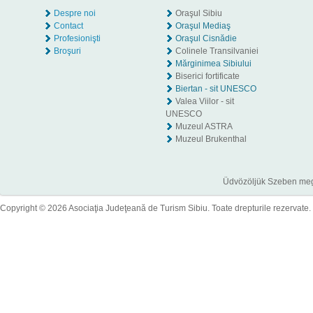
Despre noi
Oraşul Sibiu
Contact
Oraşul Mediaş
Profesionişti
Oraşul Cisnădie
Broşuri
Colinele Transilvaniei
Mărginimea Sibiului
Biserici fortificate
Biertan - sit UNESCO
Valea Viilor - sit
UNESCO
Muzeul ASTRA
Muzeul Brukenthal
Üdvözöljük Szeben megye
Copyright © 2026 Asociaţia Judeţeană de Turism Sibiu. Toate drepturile rezervate.