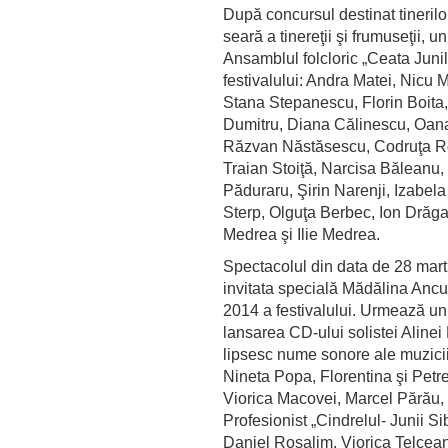
După concursul destinat tineril
seară a tinereţii şi frumuseţii, 
Ansamblul folcloric „Ceata Junilor
festivalului: Andra Matei, Nicu
Stana Stepanescu, Florin Boita,
Dumitru, Diana Călinescu, Oan
Răzvan Năstăsescu, Codruţa R
Traian Stoiţă, Narcisa Băleanu,
Păduraru, Şirin Narenji, Izabela
Sterp, Olguţa Berbec, Ion Drăg
Medrea şi Ilie Medrea.
Spectacolul din data de 28 mart
invitata specială Mădălina Ancu
2014 a festivalului. Urmează un 
lansarea CD-ului solistei Alinei 
lipsesc nume sonore ale muzicii
Nineta Popa, Florentina şi Pet
Viorica Macovei, Marcel Părău, 
Profesionist „Cindrelul- Junii Sib
Daniel Rosalim, Viorica Telcea