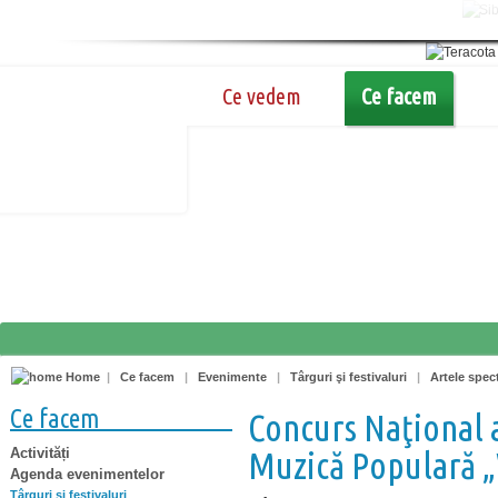
Ce vedem
Ce facem
Home
|
Ce facem
|
Evenimente
|
Târguri şi festivaluri
|
Artele spec
Ce facem
Concurs Naţional a
Activități
Muzică Populară „
Agenda evenimentelor
Târguri şi festivaluri