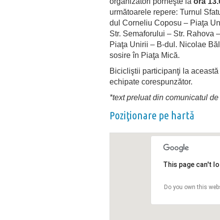
organizatori porneşte la
ora 13.
următoarele repere: Turnul Sfat
dul Corneliu Coposu – Piaţa Unir
Str. Semaforului – Str. Rahova 
Piaţa Unirii – B-dul. Nicolae Bă
sosire în Piaţa Mică.
Bicicliştii participanţi la aceast
echipate corespunzător.
*text preluat din comunicatul de
Poziţionare pe hartă
This page can't l
Do you own this web