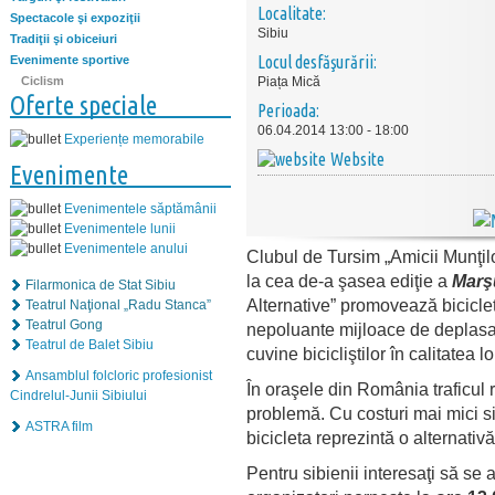
Localitate:
Spectacole şi expoziţii
Sibiu
Tradiţii şi obiceiuri
Locul desfăşurării:
Evenimente sportive
Ciclism
Piața Mică
Oferte speciale
Perioada:
06.04.2014 13:00 - 18:00
Experiențe memorabile
Website
Evenimente
Evenimentele săptămânii
Evenimentele lunii
Evenimentele anului
Clubul de Tursim „Amicii Munţilo
la cea de-a şasea ediţie a
Marşu
Filarmonica de Stat Sibiu
Alternative” promovează bicicleta
Teatrul Naţional „Radu Stanca”
Teatrul Gong
nepoluante mijloace de deplasar
Teatrul de Balet Sibiu
cuvine bicicliştilor în calitatea lo
Ansamblul folcloric profesionist
În oraşele din România traficul 
Cindrelul-Junii Sibiului
problemă. Cu costuri mai mici si
ASTRA film
bicicleta reprezintă o alternati
Pentru sibienii interesaţi să se 