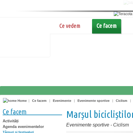
Ce vedem
Ce facem
Home
|
Ce facem
|
Evenimente
|
Evenimente sportive
|
Ciclism
Ce facem
Marșul bicicliștilo
Activități
Evenimente sportive
-
Ciclism
Agenda evenimentelor
Târguri şi festivaluri