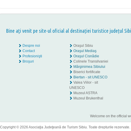
Bine aţi venit pe site-ul oficial al destinației turistice județul Sib
Despre noi
Oraşul Sibiu
Contact
Oraşul Mediaş
Profesionişti
Oraşul Cisnădie
Broşuri
Colinele Transilvaniei
Mărginimea Sibiului
Biserici fortificate
Biertan - sit UNESCO
Valea Viilor - sit
UNESCO
Muzeul ASTRA
Muzeul Brukenthal
Welcome on the official w
Copyright © 2026 Asociaţia Judeţeană de Turism Sibiu. Toate drepturile rezervate.