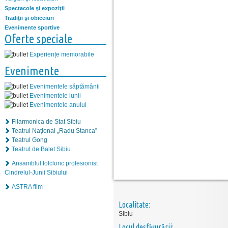
Spectacole şi expoziţii
Tradiţii şi obiceiuri
Evenimente sportive
Oferte speciale
Experiențe memorabile
Evenimente
Evenimentele săptămânii
Evenimentele lunii
Evenimentele anului
Filarmonica de Stat Sibiu
Teatrul Naţional „Radu Stanca”
Teatrul Gong
Teatrul de Balet Sibiu
Ansamblul folcloric profesionist
Cindrelul-Junii Sibiului
ASTRA film
Localitate:
Sibiu
Locul desfăşurării: