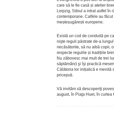
care să le fie casă și atelier tin
Leipzig, Sibiul a intrat astfel în
contemporane. Calfele au făcut 
meșteșugărești europene.
Există un cod de conduită pe care
nişte reguli păstrate de-a lungul
necăsătorite, să nu aibă copii, 
respecte regulile și tradițiile bres
Nu zăbovesc mai mult de trei lun
săptămâni) şi îşi practică meseri
Călătoria lor inițiatică e menită 
pricepuți.
Vă invităm să descoperiţi poves
august, în Piaţa Huet, în curtea