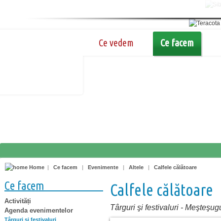
Ce vedem
Ce facem
Home
|
Ce facem
|
Evenimente
|
Altele
|
Calfele călătoare
Ce facem
Calfele călătoare
Activități
Târguri şi festivaluri
-
Meşteşugu
Agenda evenimentelor
Târguri şi festivaluri