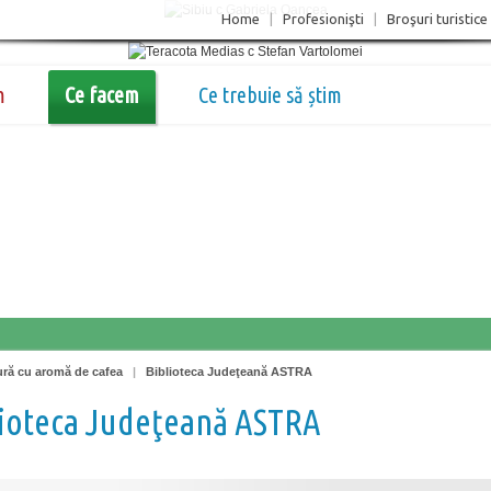
Home
|
Profesionişti
|
Broşuri turistice
m
Ce facem
Ce trebuie să știm
ură cu aromă de cafea
|
Biblioteca Judeţeană ASTRA
lioteca Judeţeană ASTRA