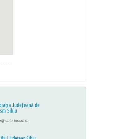
ciația Județeană de
ism Sibiu
ce@sibiu-turism.ro
iliul Județean Sibiu