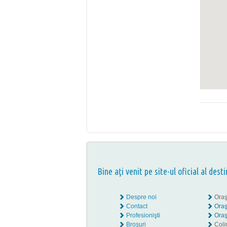
Bine aţi venit pe site-ul oficial al desti
Despre noi
Oraş
Contact
Oraş
Profesionişti
Oraş
Broşuri
Coli