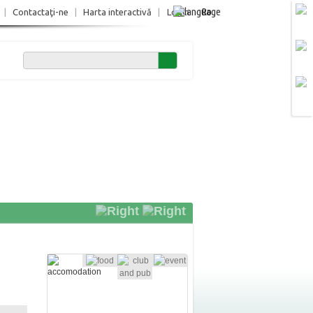
Ro
|
Contactaţi-ne
|
Harta interactivă
|
Login