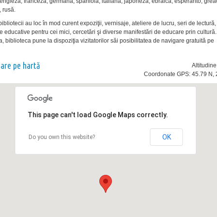
e engleză, franceză, germană, spaniolă, italiană, japoneză, ebraică, esperanto, grea
 rusă.
bibliotecii au loc în mod curent expoziţii, vernisaje, ateliere de lucru, seri de lectură,
 educative pentru cei mici, cercetări şi diverse manifestări de educare prin cultură
biblioteca pune la dispoziţia vizitatorilor săi posibilitatea de navigare gratuită pe
nare pe hartă
Altitudin
Coordonate GPS: 45.79 N, 
This page can't load Google Maps correctly.
OK
Do you own this website?