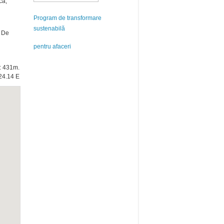
că,
Program de transformare
sustenabilă
. De
pentru afaceri
e: 431m.
24.14 E