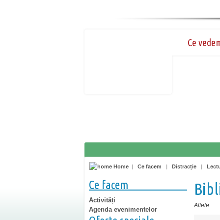
Ce vede
Home
|
Ce facem
|
Distracție
|
Lect
Ce facem
Bib
Activități
Altele
Agenda evenimentelor