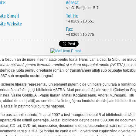
ate:
Adresa:
str. G. Bariţiu, nr. 5-7
E-mail
Tel. fix:
+4 0269 210 551
Website
Fax:
+4 0269 215 775
E-mail
 a fost un an de mare însemnătate pentru toată Transilvania căci, la Sibiu, se inau
nea transilvană pentru literatura română şi cultura poporului român (ASTRA)
, o soc
ademic ce lupta pentru drepturile românilor transilvăneni aflaţi sub ocupaţie habsbu
1867 sub ocupaţia austro-ungară.
crierile literare reprezentau un element puternic de unificare culturală a românilor
rioadă s-a înfiinţat şi biblioteca ASTRA. Mari personalităţi ale vremii (Octavian Go
ristea, Vasile Goldiş, Al. Papiu Ilarian, Mihail Kogălniceanu, Andrei Mureşanu, Titu
 alături de mulţi alţii) au contribuit la îmbogăţirea fondului de cărţi ale bibliotecii-co
lă astăzi în patrimoniul cultural naţional.
ine pas cu noile tehnici, în anul 2007 a fost inaugurat corpul B al bibliotecii, o clădi
 aparatură de ultimă generaţie. Astăzi, biblioteca deţine peste 680.000 de documen
riodice, CD-uri, DVD-uri, manuscrise, documente de corespondenţă, cărţi româneşti 
ocumente rare şi altele. Şi fondul de carte e unul diversificat cuprinzând diverse ma