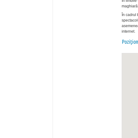
în limbil
maghiară,
În cadrul 
spectacole
asemenea, 
internet.
Poziţio