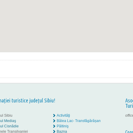
nației turistice județul Sibiu!
Aso
Tur
ul Sibiu
Activităţi
offi
ul Mediaş
Bâlea Lac- Transfăgărășan
ul Cisnădie
Păltiniş
nele Transilvaniei
Bazna
Cons