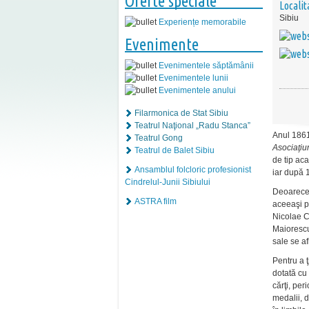
Oferte speciale
Localit
Sibiu
Experiențe memorabile
Evenimente
Evenimentele săptămânii
Evenimentele lunii
Evenimentele anului
Filarmonica de Stat Sibiu
Teatrul Naţional „Radu Stanca”
Anul 1861
Teatrul Gong
Asociaţiu
Teatrul de Balet Sibiu
de tip ac
Ansamblul folcloric profesionist
iar după 
Cindrelul-Junii Sibiului
Deoarece s
ASTRA film
aceeaşi pe
Nicolae C
Maiorescu,
sale se af
Pentru a ţ
dotată cu
cărţi, pe
medalii, d