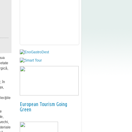
gua
ietate
rgică,
, în
ga,
lecţiile
European Tourism Going
Green
re
te,
vechi,
teriale