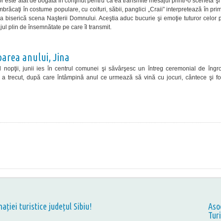
r este atât de bogată în conţinut pentru că ea transmite mesajul printr-o scenetă şi
mbrăcaţi în costume populare, cu coifuri, săbii, panglici „Craii” interpretează în pri
la biserică scena Naşterii Domnului. Aceştia aduc bucurie şi emoţie tuturor celor 
jul plin de însemnătate pe care îl transmit.
area anului, Jina
 nopţii, junii ies în centrul comunei şi săvârşesc un întreg ceremonial de îngr
 a trecut, după care întâmpină anul ce urmează să vină cu jocuri, cântece şi fo
nației turistice județul Sibiu!
Aso
Tur