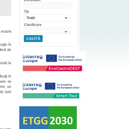
Localitate:
Tip
Toate
Clasificare
a ocazia
CAUTĂ
puţin în
iferă de
lindă în
ăcaţi în
oare se
riei, un
 de Juni