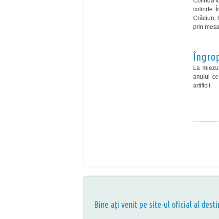
Colinda lo
colinde. Î
Crăciun, 
prin mesa
Îngrop
La miezul
anului ce
artificii.
Bine aţi venit pe site-ul oficial al desti