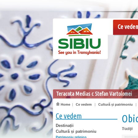
Ce vede
Teracota Medias c Stefan Vartolomei
Home
|
Ce vedem
|
Cultură și patrimoniu
Ce vedem
Obic
Destinații
Tradiţii
Cultură și patrimoniu
Patrimoniu religios