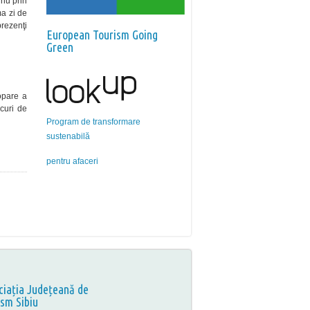
 nu prin
ma zi de
prezenţi
European Tourism Going
Green
opare a
curi de
Program de transformare
sustenabilă
pentru afaceri
ciația Județeană de
ism Sibiu