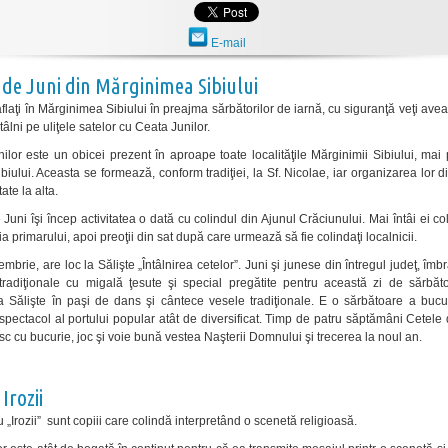
E-mail
 de Juni din Mărginimea Sibiului
flaţi în Mărginimea Sibiului în preajma sărbătorilor de iarnă, cu siguranţă veţi ave
tâlni pe uliţele satelor cu Ceata Junilor.
ilor este un obicei prezent în aproape toate localităţile Mărginimii Sibiului, mai 
iului. Aceasta se formează, conform tradiţiei, la Sf. Nicolae, iar organizarea lor d
tate la alta.
Juni îşi încep activitatea o dată cu colindul din Ajunul Crăciunului. Mai întâi ei co
 primarului, apoi preoţii din sat după care urmează să fie colindaţi localnicii.
mbrie, are loc la Sălişte „Întâlnirea cetelor”. Juni şi junese din întregul judeţ, îmbr
radiţionale cu migală ţesute şi special pregătite pentru această zi de sărbăt
la Sălişte în paşi de dans şi cântece vesele tradiţionale. E o sărbătoare a bucu
spectacol al portului popular atât de diversificat. Timp de patru săptămâni Cetele
c cu bucurie, joc şi voie bună vestea Naşterii Domnului şi trecerea la noul an.
 Irozii
u „Irozii” sunt copiii care colindă interpretând o scenetă religioasă.