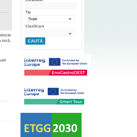
Localitate:
Tip
Toate
Clasificare
obiecte
ca mică,
CAUTĂ
alii