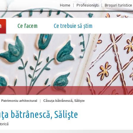
Home
|
Profesionişti
|
Broşuri turistice
m
Ce facem
Ce trebuie să știm
|
Patrimoniu arhitectural
|
Căsuţa bătrânescă, Sălişte
ţa bătrânescă, Sălişte
torică