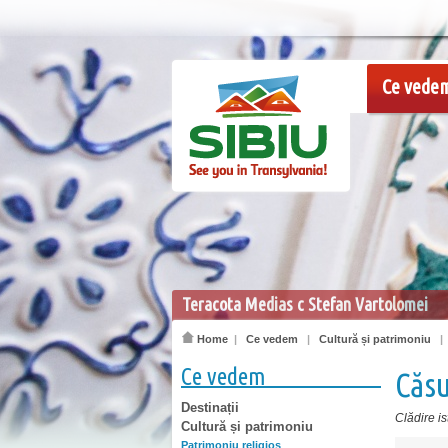
Ce vede
Teracota Medias c Stefan Vartolomei
Home
|
Ce vedem
|
Cultură și patrimoniu
Ce vedem
Căsu
Destinații
Clădire is
Cultură și patrimoniu
Patrimoniu religios