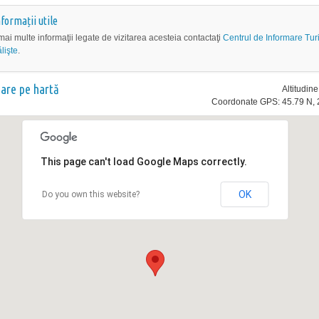
nformații utile
mai multe informaţii legate de vizitarea acesteia contactaţi
Centrul de Informare Turi
lişte
.
nare pe hartă
Altitudin
Coordonate GPS: 45.79 N, 
This page can't load Google Maps correctly.
OK
Do you own this website?