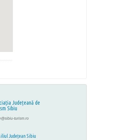
ciația Județeană de
ism Sibiu
ce@sibiu-turism.ro
iliul Județean Sibiu