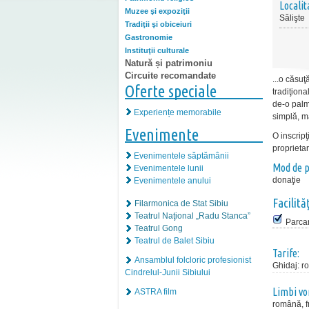
Localit
Muzee şi expoziţii
Sălişte
Tradiţii şi obiceiuri
Gastronomie
Instituţii culturale
Natură și patrimoniu
Circuite recomandate
...o căsu
Oferte speciale
tradiţiona
de-o palmă
Experiențe memorabile
simplă, ma
Evenimente
O inscrip
proprietar
Evenimentele săptămânii
Mod de p
Evenimentele lunii
donaţie
Evenimentele anului
Facilităţ
Filarmonica de Stat Sibiu
Teatrul Naţional „Radu Stanca”
Parca
Teatrul Gong
Teatrul de Balet Sibiu
Tarife:
Ansamblul folcloric profesionist
Ghidaj
:
r
Cindrelul-Junii Sibiului
Limbi vo
ASTRA film
română, 