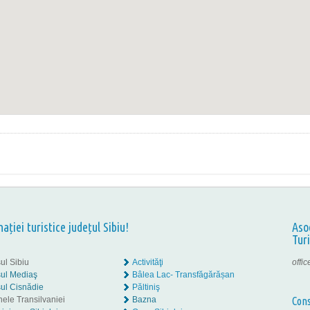
nației turistice județul Sibiu!
Aso
Tur
ul Sibiu
Activităţi
offi
ul Mediaş
Bâlea Lac- Transfăgărășan
ul Cisnădie
Păltiniş
nele Transilvaniei
Bazna
Cons