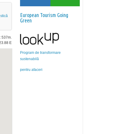
European Tourism Going
stică
Green
e: 537m.
23.88 E
Program de transformare
sustenabilă
pentru afaceri