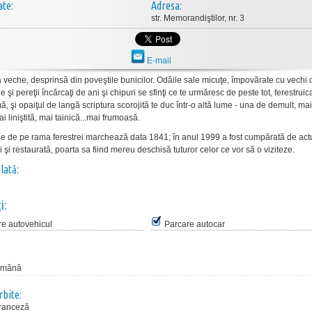
ate:
Adresa:
str. Memorandiştilor, nr. 3
E-mail
ţă veche, desprinsă din poveştile bunicilor. Odăile sale micuţe, împovărate cu vechi 
le şi pereţii încărcaţi de ani şi chipuri se sfinţi ce te urmăresc de peste tot, ferestrui
, şi opaiţul de langă scriptura scorojită te duc într-o altă lume - una de demult, mai
i liniştită, mai tainică...mai frumoasă.
ţie de pe rama ferestrei marchează data 1841; în anul 1999 a fost cumpărată de actu
i şi restaurată, poarta sa fiind mereu deschisă tuturor celor ce vor să o viziteze.
lată:
i:
re autovehicul
Parcare autocar
omână
rbite:
franceză