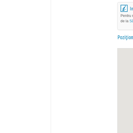
I
Pentru 
de la
Să
Poziţio