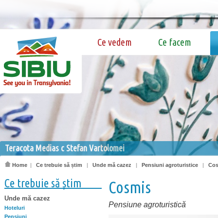
Ce vedem
Ce facem
Teracota Medias c Stefan Vartolomei
Home
|
Ce trebuie să știm
|
Unde mă cazez
|
Pensiuni agroturistice
|
Cos
Ce trebuie să știm
Cosmis
Unde mă cazez
Pensiune agroturistică
Hoteluri
Pensiuni