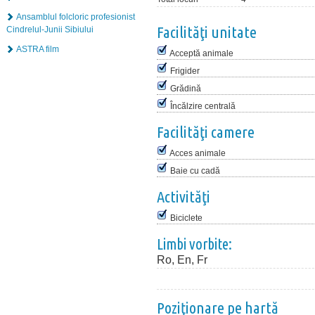
Ansamblul folcloric profesionist
Facilităţi unitate
Cindrelul-Junii Sibiului
ASTRA film
Acceptă animale
Frigider
Grădină
Încălzire centrală
Facilităţi camere
Acces animale
Baie cu cadă
Activităţi
Biciclete
Limbi vorbite:
Ro, En, Fr
Poziţionare pe hartă