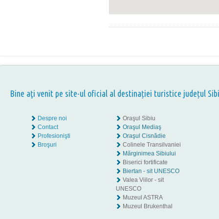
Bine aţi venit pe site-ul oficial al destinației turistice județul Sib
Despre noi
Oraşul Sibiu
Contact
Oraşul Mediaş
Profesionişti
Oraşul Cisnădie
Broşuri
Colinele Transilvaniei
Mărginimea Sibiului
Biserici fortificate
Biertan - sit UNESCO
Valea Viilor - sit
UNESCO
Muzeul ASTRA
Muzeul Brukenthal