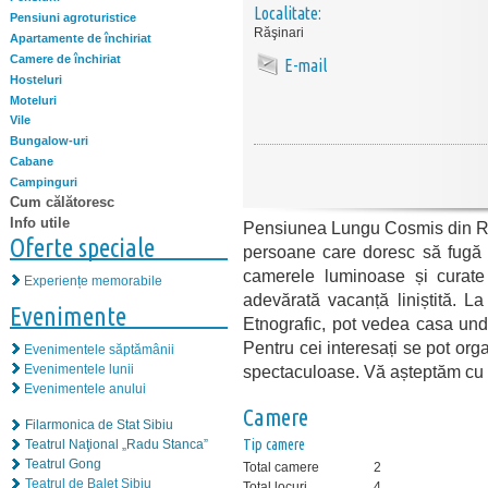
Localitate:
Pensiuni agroturistice
Răşinari
Apartamente de închiriat
Camere de închiriat
E-mail
Hosteluri
Moteluri
Vile
Bungalow-uri
Cabane
Campinguri
Cum călătoresc
Info utile
Pensiunea Lungu Cosmis din Răși
Oferte speciale
persoane care doresc să fugă d
camerele luminoase și curate 
Experiențe memorabile
adevărată vacanță liniștită. La
Evenimente
Etnografic, pot vedea casa und
Pentru cei interesați se pot org
Evenimentele săptămânii
Evenimentele lunii
spectaculoase. Vă așteptăm cu 
Evenimentele anului
Camere
Filarmonica de Stat Sibiu
Tip camere
Teatrul Naţional „Radu Stanca”
Teatrul Gong
Total camere
2
Teatrul de Balet Sibiu
Total locuri
4