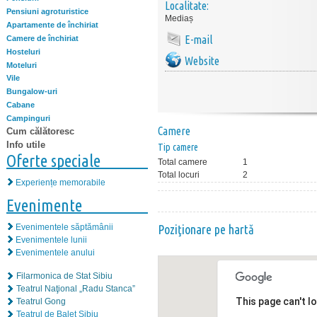
Localitate:
Pensiuni agroturistice
Mediaș
Apartamente de închiriat
E-mail
Camere de închiriat
Hosteluri
Website
Moteluri
Vile
Bungalow-uri
Cabane
Campinguri
Camere
Cum călătoresc
Info utile
Tip camere
Oferte speciale
Total camere
1
Total locuri
2
Experiențe memorabile
Evenimente
Evenimentele săptămânii
Poziţionare pe hartă
Evenimentele lunii
Evenimentele anului
Filarmonica de Stat Sibiu
Teatrul Naţional „Radu Stanca”
This page can't l
Teatrul Gong
Teatrul de Balet Sibiu