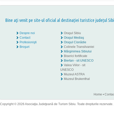
Bine aţi venit pe site-ul oficial al destinației turistice județul Sib
Despre noi
Oraşul Sibiu
Contact
Oraşul Mediaş
Profesionişti
Oraşul Cisnădie
Broşuri
Colinele Transilvaniei
Mărginimea Sibiului
Biserici fortificate
Biertan - sit UNESCO
Valea Viilor - sit
UNESCO
Muzeul ASTRA
Muzeul Brukenthal
Home
•
Contac
Copyright © 2026 Asociaţia Judeţeană de Turism Sibiu. Toate drepturile rezervate.