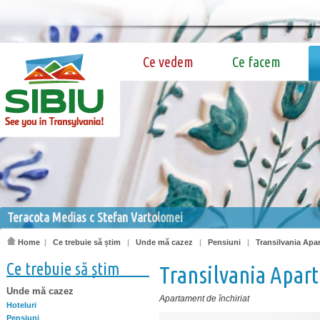
Ce vedem
Ce facem
Teracota Medias c Stefan Vartolomei
Home
|
Ce trebuie să știm
|
Unde mă cazez
|
Pensiuni
|
Transilvania Apa
Ce trebuie să știm
Transilvania Apar
Unde mă cazez
Apartament de închiriat
Hoteluri
Pensiuni