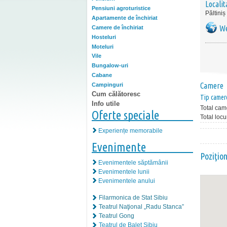
Localit
Pensiuni agroturistice
Păltiniș
Apartamente de închiriat
We
Camere de închiriat
Hosteluri
Moteluri
Vile
Bungalow-uri
Cabane
Camere
Campinguri
Cum călătoresc
Tip camer
Info utile
Total cam
Oferte speciale
Total locu
Experiențe memorabile
Evenimente
Poziţio
Evenimentele săptămânii
Evenimentele lunii
Evenimentele anului
Filarmonica de Stat Sibiu
Teatrul Naţional „Radu Stanca”
Teatrul Gong
Teatrul de Balet Sibiu