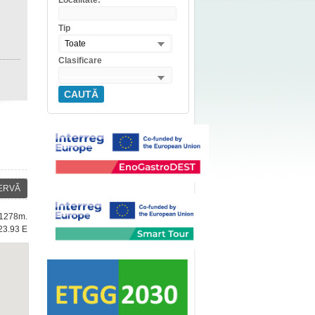
Localitate:
Tip
Toate
Clasificare
CAUTĂ
ERVĂ
: 1278m.
23.93 E