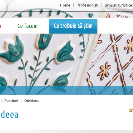
Home
|
Profesionişti
|
Broşuri turistice
m
Ce facem
Ce trebuie să știm
|
Pensiuni
|
Orhideea
ideea