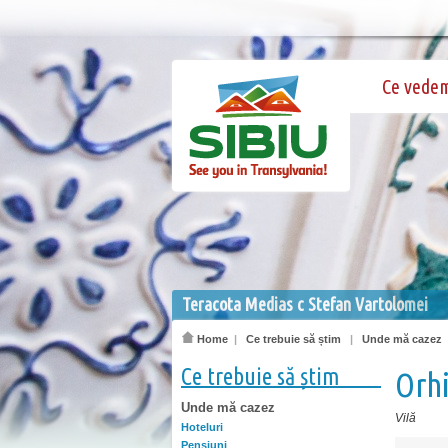
Ce vede
Teracota Medias c Stefan Vartolomei
Home
|
Ce trebuie să știm
|
Unde mă cazez
Ce trebuie să știm
Orh
Unde mă cazez
Vilă
Hoteluri
Pensiuni