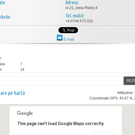
ate:
Adresa:
nr.21, zona Platoș II
Tel. mobil:
bsite
+4 0744 572 011
E-mail
e
ere
7
ri
14
REZ
nare pe hartă
Altitudine
Coordonate GPS: 45.67 N, 
This page can't load Google Maps correctly.