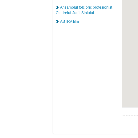
Ansamblul folcloric profesionist
Cindrelul-Junii Sibiului
ASTRA film