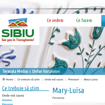
Ce vedem
Ce facem
Teracota Medias c Stefan Vartolomei
Home
|
Ce trebuie să știm
|
Unde mă cazez
|
Pensiuni
|
Mary-Luisa
Ce trebuie să știm
Mary-Luisa
Unde mă cazez
Pensiune
Hoteluri
Pensiuni