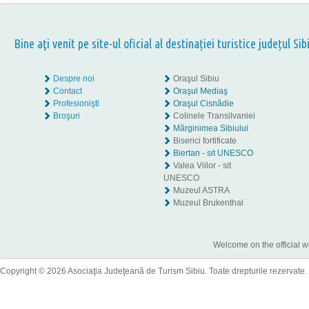
Bine aţi venit pe site-ul oficial al destinației turistice județul Sib
Despre noi
Oraşul Sibiu
Contact
Oraşul Mediaş
Profesionişti
Oraşul Cisnădie
Broşuri
Colinele Transilvaniei
Mărginimea Sibiului
Biserici fortificate
Biertan - sit UNESCO
Valea Viilor - sit
UNESCO
Muzeul ASTRA
Muzeul Brukenthal
Welcome on the official w
Copyright © 2026 Asociaţia Judeţeană de Turism Sibiu. Toate drepturile rezervate.