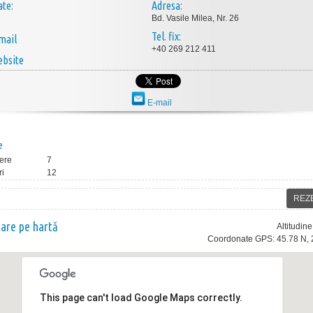
ate:
Adresa:
Bd. Vasile Milea, Nr. 26
Tel. fix:
mail
+40 269 212 411
bsite
E-mail
e
ere
7
ri
12
REZ
nare pe hartă
Altitudin
Coordonate GPS: 45.78 N, 
This page can't load Google Maps correctly.