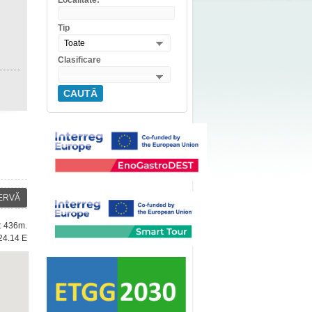
Localitate:
Tip
Toate
Clasificare
CAUTĂ
ERVĂ
e: 436m.
24.14 E