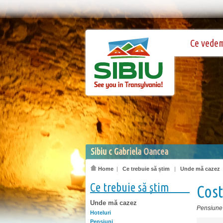
Ce vede
Sibiu c Gabriela Oancea
Home
|
Ce trebuie să știm
|
Unde mă cazez
Ce trebuie să știm
Cost
Unde mă cazez
Pensiune
Hoteluri
Pensiuni