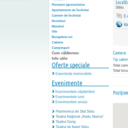
Localit
Pensiuni agroturistice
Sibiu
Apartamente de închiriat
E-
Camere de închiriat
Hosteluri
We
Moteluri
Vile
Bungalow-uri
Cabane
Campinguri
Camere
Cum călătoresc
Info utile
Tip camer
Oferte speciale
Total cam
Total locu
Experiențe memorabile
Evenimente
Evenimentele săptămânii
Poziţio
Evenimentele lunii
Evenimentele anului
Filarmonica de Stat Sibiu
Teatrul Naţional „Radu Stanca”
Teatrul Gong
Teatrul de Balet Sibiu