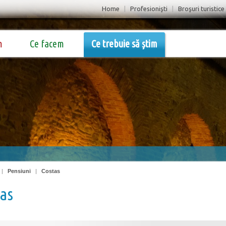
Home
|
Profesionişti
|
Broşuri turistice
m
Ce facem
Ce trebuie să știm
|
Pensiuni
|
Costas
as