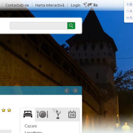
Ro
|
Contactaţi-ne
|
Harta interactivă
|
Login
Cazare