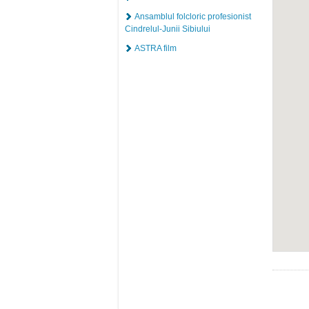
Ansamblul folcloric profesionist
Cindrelul-Junii Sibiului
ASTRA film