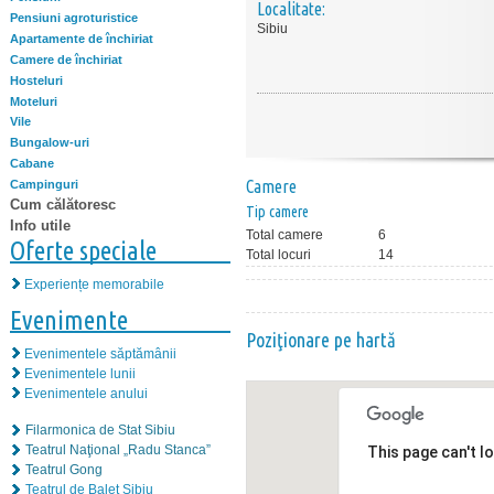
Localitate:
Pensiuni agroturistice
Sibiu
Apartamente de închiriat
Camere de închiriat
Hosteluri
Moteluri
Vile
Bungalow-uri
Cabane
Camere
Campinguri
Cum călătoresc
Tip camere
Info utile
Total camere
6
Oferte speciale
Total locuri
14
Experiențe memorabile
Evenimente
Poziţionare pe hartă
Evenimentele săptămânii
Evenimentele lunii
Evenimentele anului
Filarmonica de Stat Sibiu
Teatrul Naţional „Radu Stanca”
This page can't l
Teatrul Gong
Teatrul de Balet Sibiu