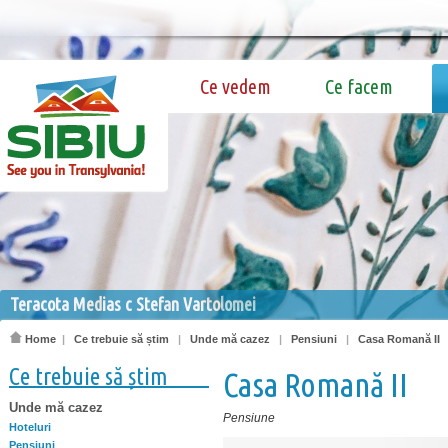
Ce vedem
Ce facem
Teracota Medias c Stefan Vartolomei
Home
|
Ce trebuie să știm
|
Unde mă cazez
|
Pensiuni
|
Casa Romană II
Ce trebuie să știm
Casa Romană II
Unde mă cazez
Pensiune
Hoteluri
Pensiuni