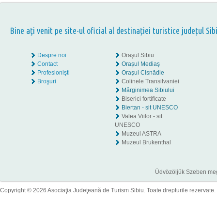
Bine aţi venit pe site-ul oficial al destinației turistice județul Sib
Despre noi
Oraşul Sibiu
Contact
Oraşul Mediaş
Profesionişti
Oraşul Cisnădie
Broşuri
Colinele Transilvaniei
Mărginimea Sibiului
Biserici fortificate
Biertan - sit UNESCO
Valea Viilor - sit
UNESCO
Muzeul ASTRA
Muzeul Brukenthal
Üdvözöljük Szeben megye
Copyright © 2026 Asociaţia Judeţeană de Turism Sibiu. Toate drepturile rezervate.