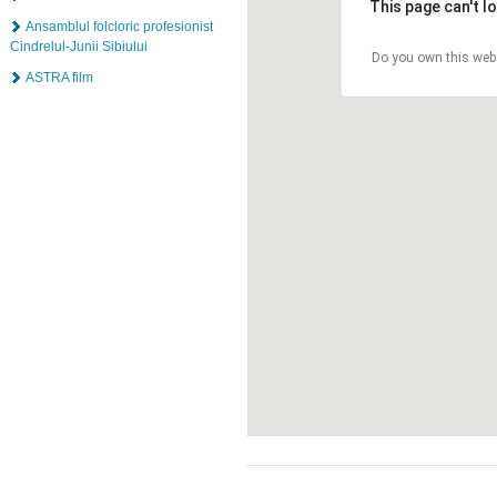
This page can't l
Ansamblul folcloric profesionist
Cindrelul-Junii Sibiului
Do you own this web
ASTRA film