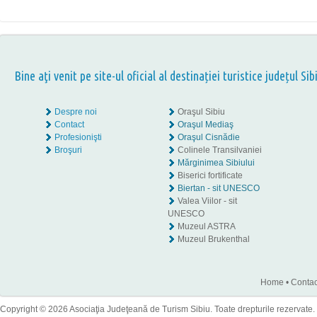
Bine aţi venit pe site-ul oficial al destinației turistice județul Sib
Despre noi
Oraşul Sibiu
Contact
Oraşul Mediaş
Profesionişti
Oraşul Cisnădie
Broşuri
Colinele Transilvaniei
Mărginimea Sibiului
Biserici fortificate
Biertan - sit UNESCO
Valea Viilor - sit
UNESCO
Muzeul ASTRA
Muzeul Brukenthal
Home
•
Contac
Copyright © 2026 Asociaţia Judeţeană de Turism Sibiu. Toate drepturile rezervate.