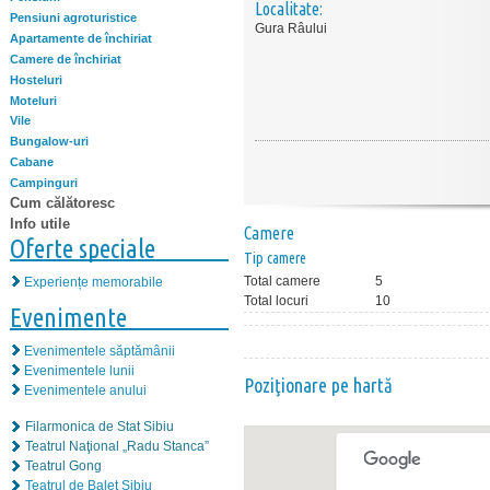
Localitate:
Pensiuni agroturistice
Gura Râului
Apartamente de închiriat
Camere de închiriat
Hosteluri
Moteluri
Vile
Bungalow-uri
Cabane
Campinguri
Cum călătoresc
Info utile
Camere
Oferte speciale
Tip camere
Total camere
5
Experiențe memorabile
Total locuri
10
Evenimente
Evenimentele săptămânii
Evenimentele lunii
Poziţionare pe hartă
Evenimentele anului
Filarmonica de Stat Sibiu
Teatrul Naţional „Radu Stanca”
Teatrul Gong
Teatrul de Balet Sibiu