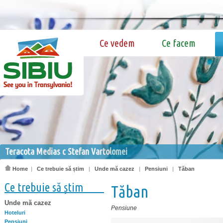
Ce vedem
Ce facem
Teracota Medias c Stefan Vartolomei
Home
|
Ce trebuie să știm
|
Unde mă cazez
|
Pensiuni
|
Tăban
Ce trebuie să știm
Tăban
Unde mă cazez
Pensiune
Hoteluri
Pensiuni