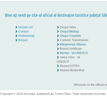
Bine aţi venit pe site-ul oficial al destinației turistice județul Sib
Despre noi
Oraşul Sibiu
Contact
Oraşul Mediaş
Profesionişti
Oraşul Cisnădie
Broşuri
Colinele Transilvaniei
Mărginimea Sibiului
Biserici fortificate
Biertan - sit UNESCO
Valea Viilor - sit
UNESCO
Muzeul ASTRA
Muzeul Brukenthal
Welcome on the official w
Copyright © 2026 Asociaţia Judeţeană de Turism Sibiu. Toate drepturile rezervate.