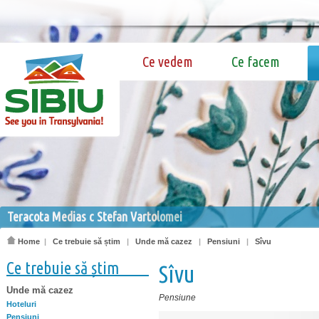
Ce vedem
Ce facem
Teracota Medias c Stefan Vartolomei
Home
|
Ce trebuie să știm
|
Unde mă cazez
|
Pensiuni
|
Sîvu
Ce trebuie să știm
Sîvu
Unde mă cazez
Pensiune
Hoteluri
Pensiuni