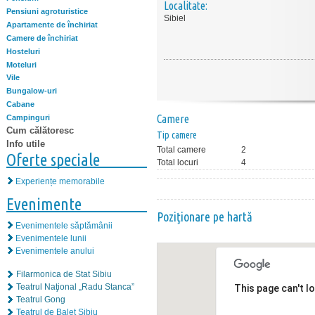
Localitate:
Pensiuni agroturistice
Sibiel
Apartamente de închiriat
Camere de închiriat
Hosteluri
Moteluri
Vile
Bungalow-uri
Cabane
Camere
Campinguri
Cum călătoresc
Tip camere
Info utile
Total camere
2
Oferte speciale
Total locuri
4
Experiențe memorabile
Evenimente
Poziţionare pe hartă
Evenimentele săptămânii
Evenimentele lunii
Evenimentele anului
Filarmonica de Stat Sibiu
Teatrul Naţional „Radu Stanca”
This page can't l
Teatrul Gong
Teatrul de Balet Sibiu