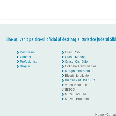
Bine aţi venit pe site-ul oficial al destinației turistice județul Sib
Despre noi
Oraşul Sibiu
Contact
Oraşul Mediaş
Profesionişti
Oraşul Cisnădie
Broşuri
Colinele Transilvaniei
Mărginimea Sibiului
Biserici fortificate
Biertan - sit UNESCO
Valea Viilor - sit
UNESCO
Muzeul ASTRA
Muzeul Brukenthal
Home
•
Contac