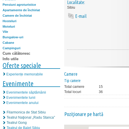
Localitate:
Pensiuni agroturistice
Sibiu
Apartamente de închiriat
E-mail
Camere de închiriat
Hosteluri
Moteluri
Vile
Bungalow-uri
Cabane
Campinguri
Cum călătoresc
Info utile
Oferte speciale
Camere
Experiențe memorabile
Tip camere
Evenimente
Total camere
15
Total locuri
36
Evenimentele săptămânii
Evenimentele lunii
Evenimentele anului
Filarmonica de Stat Sibiu
Poziţionare pe hartă
Teatrul Naţional „Radu Stanca”
Teatrul Gong
Teatrul de Balet Sibiu