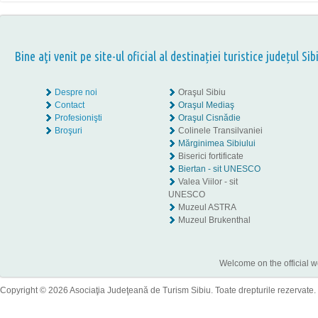
Bine aţi venit pe site-ul oficial al destinației turistice județul Sib
Despre noi
Oraşul Sibiu
Contact
Oraşul Mediaş
Profesionişti
Oraşul Cisnădie
Broşuri
Colinele Transilvaniei
Mărginimea Sibiului
Biserici fortificate
Biertan - sit UNESCO
Valea Viilor - sit
UNESCO
Muzeul ASTRA
Muzeul Brukenthal
Welcome on the official w
Copyright © 2026 Asociaţia Judeţeană de Turism Sibiu. Toate drepturile rezervate.