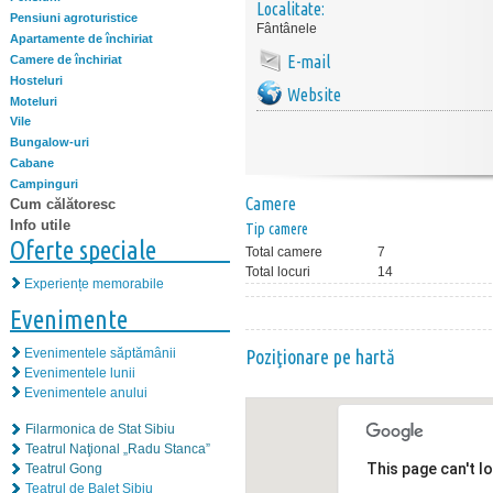
Localitate:
Pensiuni agroturistice
Fântânele
Apartamente de închiriat
E-mail
Camere de închiriat
Hosteluri
Website
Moteluri
Vile
Bungalow-uri
Cabane
Campinguri
Camere
Cum călătoresc
Info utile
Tip camere
Oferte speciale
Total camere
7
Total locuri
14
Experiențe memorabile
Evenimente
Evenimentele săptămânii
Poziţionare pe hartă
Evenimentele lunii
Evenimentele anului
Filarmonica de Stat Sibiu
Teatrul Naţional „Radu Stanca”
This page can't l
Teatrul Gong
Teatrul de Balet Sibiu