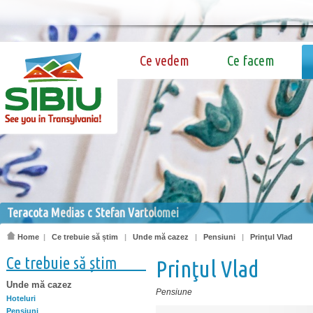
Ce vedem
Ce facem
Teracota Medias c Stefan Vartolomei
Home
|
Ce trebuie să știm
|
Unde mă cazez
|
Pensiuni
|
Prinţul Vlad
Ce trebuie să știm
Prinţul Vlad
Unde mă cazez
Pensiune
Hoteluri
Pensiuni