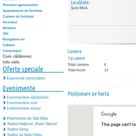
Localitate:
Pensiuni agroturistice
Şura Mică
Apartamente de închiriat
Camere de închiriat
Hosteluri
Moteluri
Vile
Bungalow-uri
Cabane
Camere
Campinguri
Cum călătoresc
Tip camere
Info utile
Total camere
6
Oferte speciale
Total locuri
14
Experiențe memorabile
Evenimente
Poziţionare pe hartă
Evenimentele săptămânii
Evenimentele lunii
Evenimentele anului
Filarmonica de Stat Sibiu
Teatrul Naţional „Radu Stanca”
This page can't l
Teatrul Gong
Teatrul de Balet Sibiu