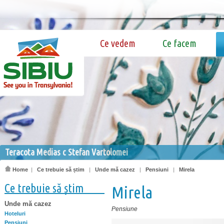
Ce vedem
Ce facem
Teracota Medias c Stefan Vartolomei
Home
|
Ce trebuie să știm
|
Unde mă cazez
|
Pensiuni
|
Mirela
Ce trebuie să știm
Mirela
Unde mă cazez
Pensiune
Hoteluri
Pensiuni