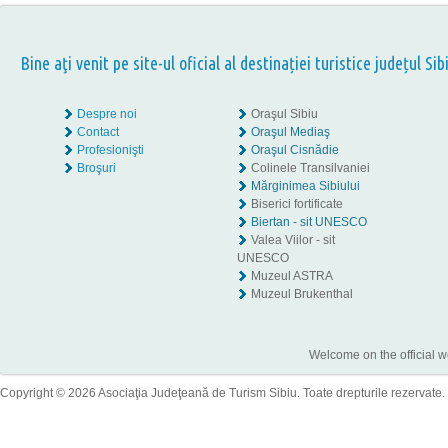
Bine aţi venit pe site-ul oficial al destinației turistice județul Sib
Despre noi
Oraşul Sibiu
Contact
Oraşul Mediaş
Profesionişti
Oraşul Cisnădie
Broşuri
Colinele Transilvaniei
Mărginimea Sibiului
Biserici fortificate
Biertan - sit UNESCO
Valea Viilor - sit
UNESCO
Muzeul ASTRA
Muzeul Brukenthal
Welcome on the official w
Copyright © 2026 Asociaţia Judeţeană de Turism Sibiu. Toate drepturile rezervate.