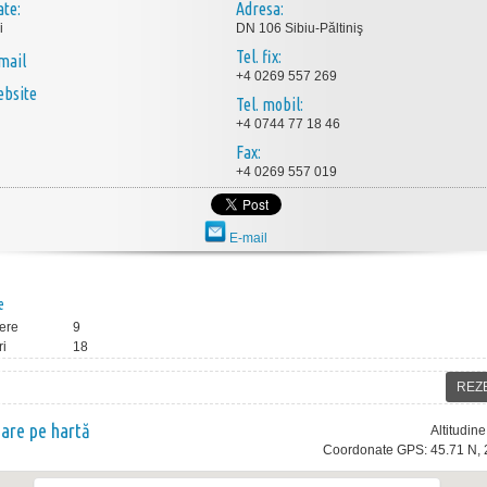
ate:
Adresa:
i
DN 106 Sibiu-Păltiniş
Tel. fix:
mail
+4 0269 557 269
bsite
Tel. mobil:
+4 0744 77 18 46
Fax:
+4 0269 557 019
E-mail
e
ere
9
ri
18
REZ
nare pe hartă
Altitudin
Coordonate GPS: 45.71 N, 