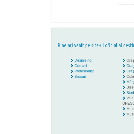
Bine aţi venit pe site-ul oficial al desti
Despre noi
Oraş
Contact
Oraş
Profesionişti
Oraş
Broşuri
Coli
Mărg
Biser
Bier
Valea
UNES
Muz
Muze