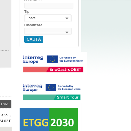
Localitate:
Tip
Toate
Clasificare
CAUTĂ
ERVĂ
e: 640m.
24.02 E