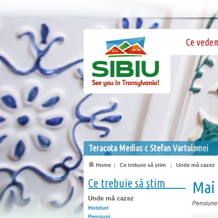
Ce vede
Teracota Medias c Stefan Vartolomei
Home
|
Ce trebuie să știm
|
Unde mă cazez
Ce trebuie să știm
Mai
Unde mă cazez
Pensiune
Hoteluri
Pensiuni