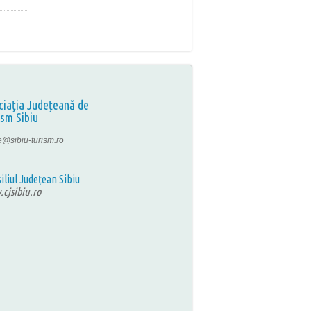
ciația Județeană de
ism Sibiu
ce@sibiu-turism.ro
iliul Județean Sibiu
cjsibiu.ro