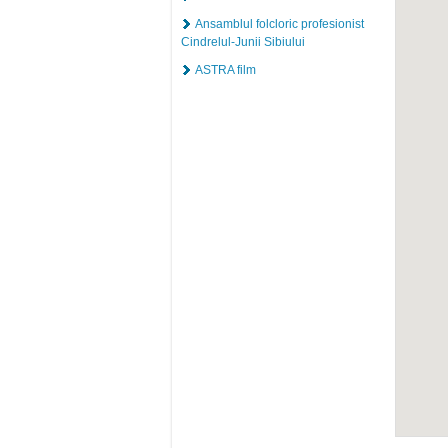
Ansamblul folcloric profesionist
Cindrelul-Junii Sibiului
ASTRA film