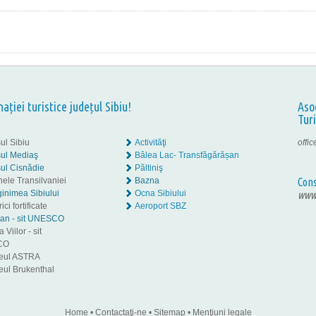
nației turistice județul Sibiu!
Aso
Tur
ul Sibiu
Activităţi
offi
ul Mediaş
Bâlea Lac- Transfăgărășan
ul Cisnădie
Păltiniş
nele Transilvaniei
Bazna
Cons
inimea Sibiului
Ocna Sibiului
www.
ici fortificate
Aeroport SBZ
tan - sit UNESCO
 Viilor - sit
CO
eul ASTRA
ul Brukenthal
Home
•
Contactaţi-ne
•
Sitemap
•
Menţiuni legale