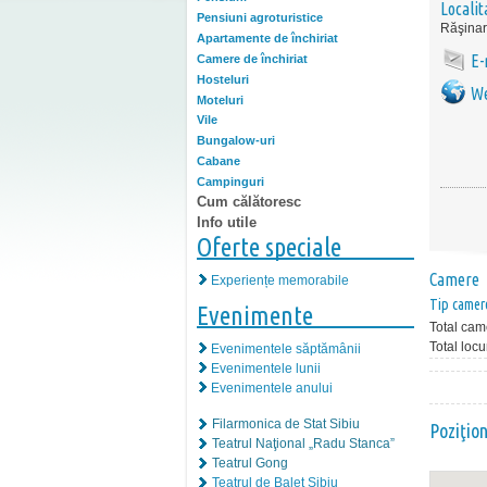
Localit
Pensiuni agroturistice
Răşinar
Apartamente de închiriat
E-
Camere de închiriat
Hosteluri
We
Moteluri
Vile
Bungalow-uri
Cabane
Campinguri
Cum călătoresc
Info utile
Oferte speciale
Camere
Experiențe memorabile
Tip camer
Evenimente
Total cam
Total locu
Evenimentele săptămânii
Evenimentele lunii
Evenimentele anului
Filarmonica de Stat Sibiu
Poziţio
Teatrul Naţional „Radu Stanca”
Teatrul Gong
Teatrul de Balet Sibiu