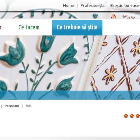
Home
|
Profesionişti
|
Broşuri turistice
m
Ce facem
Ce trebuie să știm
|
Pensiuni
|
Mai