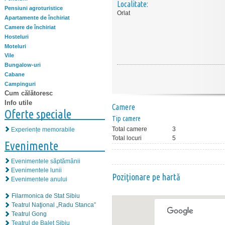
Localitate:
Pensiuni agroturistice
Orlat
Apartamente de închiriat
Camere de închiriat
Hosteluri
Moteluri
Vile
Bungalow-uri
Cabane
Campinguri
Cum călătoresc
Info utile
Camere
Oferte speciale
Tip camere
Total camere
3
Experiențe memorabile
Total locuri
5
Evenimente
Evenimentele săptămânii
Evenimentele lunii
Poziţionare pe hartă
Evenimentele anului
Filarmonica de Stat Sibiu
Teatrul Naţional „Radu Stanca”
Teatrul Gong
Teatrul de Balet Sibiu