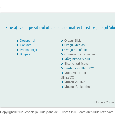
Bine aţi venit pe site-ul oficial al destinației turistice județul Sib
Despre noi
Oraşul Sibiu
Contact
Oraşul Mediaş
Profesionişti
Oraşul Cisnădie
Broşuri
Colinele Transilvaniei
Mărginimea Sibiului
Biserici fortificate
Biertan - sit UNESCO
Valea Viilor - sit
UNESCO
Muzeul ASTRA
Muzeul Brukenthal
Home
•
Contac
Copyright © 2026 Asociaţia Judeţeană de Turism Sibiu. Toate drepturile rezervate.