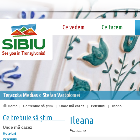
Ce vedem
Ce facem
Teracota Medias c Stefan Vartolomei
Home
|
Ce trebuie să știm
|
Unde mă cazez
|
Pensiuni
|
Ileana
Ce trebuie să știm
Ileana
Unde mă cazez
Pensiune
Hoteluri
Pensiuni