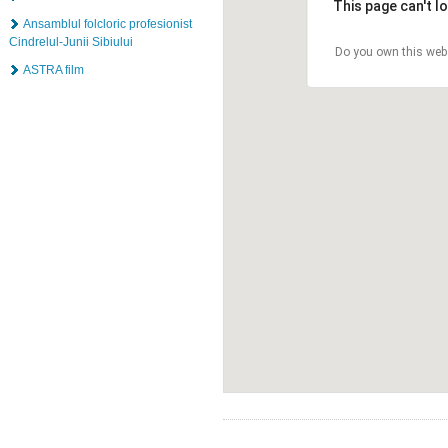
This page can't l
Ansamblul folcloric profesionist
Cindrelul-Junii Sibiului
Do you own this web
ASTRA film