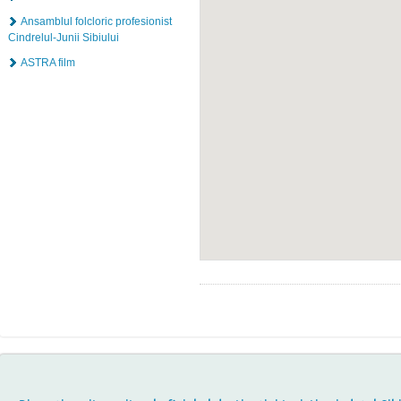
Ansamblul folcloric profesionist
Cindrelul-Junii Sibiului
ASTRA film