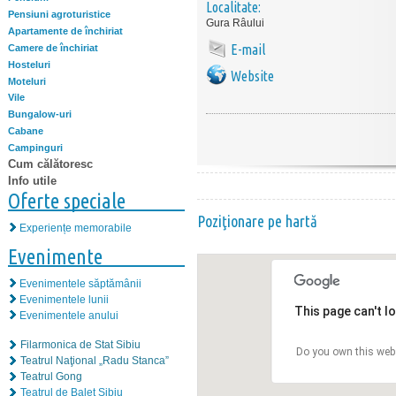
Localitate:
Pensiuni agroturistice
Gura Râului
Apartamente de închiriat
E-mail
Camere de închiriat
Hosteluri
Website
Moteluri
Vile
Bungalow-uri
Cabane
Campinguri
Cum călătoresc
Info utile
Oferte speciale
Poziţionare pe hartă
Experiențe memorabile
Evenimente
Evenimentele săptămânii
Evenimentele lunii
This page can't l
Evenimentele anului
Filarmonica de Stat Sibiu
Do you own this web
Teatrul Naţional „Radu Stanca”
Teatrul Gong
Teatrul de Balet Sibiu