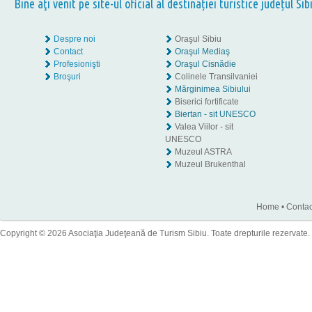
Bine aţi venit pe site-ul oficial al destinației turistice județul Sib
Despre noi
Oraşul Sibiu
Contact
Oraşul Mediaş
Profesionişti
Oraşul Cisnădie
Broşuri
Colinele Transilvaniei
Mărginimea Sibiului
Biserici fortificate
Biertan - sit UNESCO
Valea Viilor - sit
UNESCO
Muzeul ASTRA
Muzeul Brukenthal
Home
•
Contac
Copyright © 2026 Asociaţia Judeţeană de Turism Sibiu. Toate drepturile rezervate.