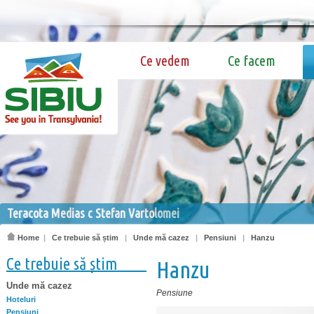
Ce vedem
Ce facem
Teracota Medias c Stefan Vartolomei
Home
|
Ce trebuie să știm
|
Unde mă cazez
|
Pensiuni
|
Hanzu
Ce trebuie să știm
Hanzu
Unde mă cazez
Pensiune
Hoteluri
Pensiuni