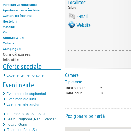
Localitate:
Pensiuni agroturistice
Sibiu
Apartamente de închiriat
E-mail
Camere de închiriat
Hosteluri
Website
Moteluri
Vile
Bungalow-uri
Cabane
Campinguri
Cum călătoresc
Info utile
Oferte speciale
Camere
Experiențe memorabile
Tip camere
Evenimente
Total camere
5
Total locuri
10
Evenimentele săptămânii
Evenimentele lunii
Evenimentele anului
Filarmonica de Stat Sibiu
Poziţionare pe hartă
Teatrul Naţional „Radu Stanca”
Teatrul Gong
Teatrul de Balet Sibiu