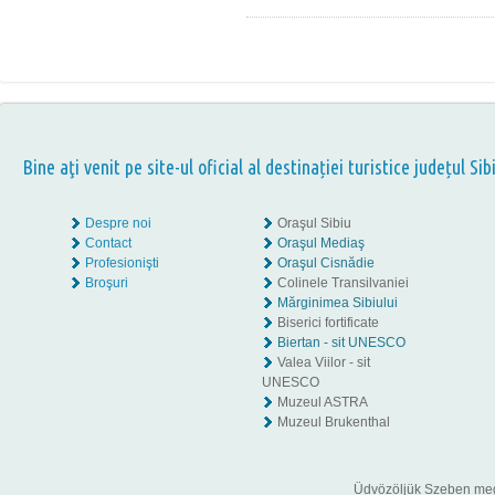
Bine aţi venit pe site-ul oficial al destinației turistice județul Sib
Despre noi
Oraşul Sibiu
Contact
Oraşul Mediaş
Profesionişti
Oraşul Cisnădie
Broşuri
Colinele Transilvaniei
Mărginimea Sibiului
Biserici fortificate
Biertan - sit UNESCO
Valea Viilor - sit
UNESCO
Muzeul ASTRA
Muzeul Brukenthal
Üdvözöljük Szeben megye