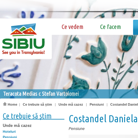
Ce vedem
Ce facem
Teracota Medias c Stefan Vartolomei
Home
|
Ce trebuie să știm
|
Unde mă cazez
|
Pensiuni
|
Costandel Danie
Ce trebuie să știm
Costandel Daniela
Unde mă cazez
Pensiune
Hoteluri
Pensiuni