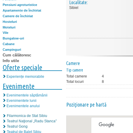
Localitate:
Pensiuni agroturistice
Sibiel
Apartamente de închiriat
Camere de închiriat
Hosteluri
Moteluri
Vile
Bungalow-uri
Cabane
Campinguri
Cum călătoresc
Info utile
Camere
Oferte speciale
Tip camere
Total camere
4
Experiențe memorabile
Total locuri
8
Evenimente
Evenimentele săptămânii
Evenimentele lunii
Poziţionare pe hartă
Evenimentele anului
Filarmonica de Stat Sibiu
Teatrul Naţional „Radu Stanca”
Teatrul Gong
Teatrul de Balet Sibiu