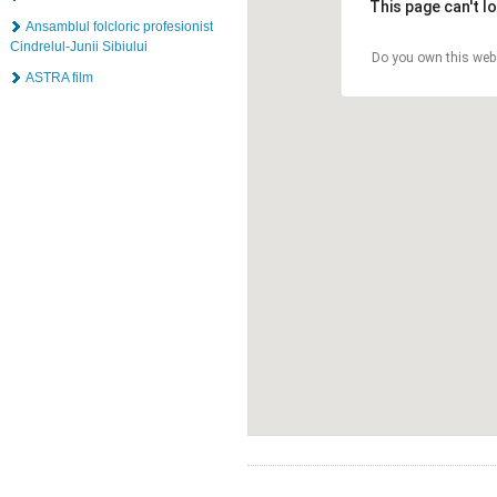
This page can't l
Ansamblul folcloric profesionist
Cindrelul-Junii Sibiului
Do you own this web
ASTRA film