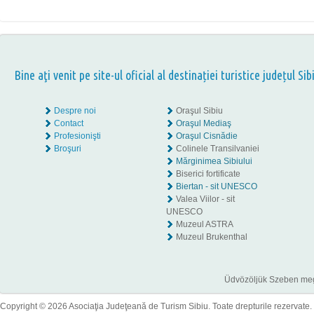
Bine aţi venit pe site-ul oficial al destinației turistice județul Sib
Despre noi
Oraşul Sibiu
Contact
Oraşul Mediaş
Profesionişti
Oraşul Cisnădie
Broşuri
Colinele Transilvaniei
Mărginimea Sibiului
Biserici fortificate
Biertan - sit UNESCO
Valea Viilor - sit
UNESCO
Muzeul ASTRA
Muzeul Brukenthal
Üdvözöljük Szeben megye
Copyright © 2026 Asociaţia Judeţeană de Turism Sibiu. Toate drepturile rezervate.