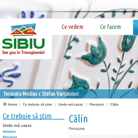
Ce vedem
Ce facem
Teracota Medias c Stefan Vartolomei
Home
|
Ce trebuie să știm
|
Unde mă cazez
|
Pensiuni
|
Călin
Ce trebuie să știm
Călin
Unde mă cazez
Pensiune
Hoteluri
Pensiuni