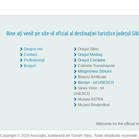
Bine aţi venit pe site-ul oficial al destinației turistice județul Sib
Despre noi
Oraşul Sibiu
Contact
Oraşul Mediaş
Profesionişti
Oraşul Cisnădie
Broşuri
Colinele Transilvaniei
Mărginimea Sibiului
Biserici fortificate
Biertan - sit UNESCO
Valea Viilor - sit
UNESCO
Muzeul ASTRA
Muzeul Brukenthal
Welcome on the official w
Copyright © 2026 Asociaţia Judeţeană de Turism Sibiu. Toate drepturile rezervate.