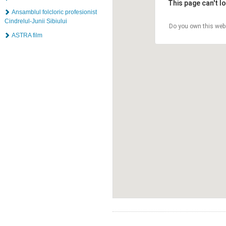
This page can't l
Ansamblul folcloric profesionist
Cindrelul-Junii Sibiului
Do you own this web
ASTRA film