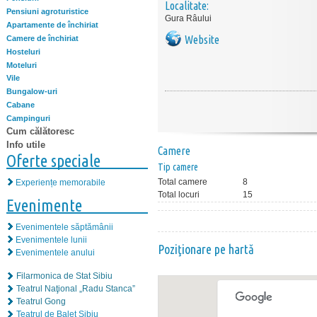
Localitate:
Pensiuni agroturistice
Gura Râului
Apartamente de închiriat
Website
Camere de închiriat
Hosteluri
Moteluri
Vile
Bungalow-uri
Cabane
Campinguri
Cum călătoresc
Info utile
Camere
Oferte speciale
Tip camere
Total camere
8
Experiențe memorabile
Total locuri
15
Evenimente
Evenimentele săptămânii
Evenimentele lunii
Poziţionare pe hartă
Evenimentele anului
Filarmonica de Stat Sibiu
Teatrul Naţional „Radu Stanca”
Teatrul Gong
Teatrul de Balet Sibiu