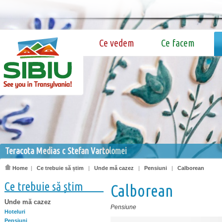
Ce vedem
Ce facem
Teracota Medias c Stefan Vartolomei
Home
|
Ce trebuie să știm
|
Unde mă cazez
|
Pensiuni
|
Calborean
Ce trebuie să știm
Calborean
Unde mă cazez
Pensiune
Hoteluri
Pensiuni