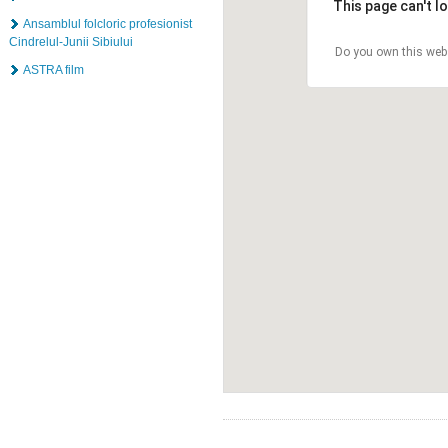
This page can't l
Ansamblul folcloric profesionist
Cindrelul-Junii Sibiului
Do you own this web
ASTRA film