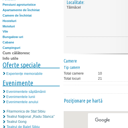
Localitate:
Pensiuni agroturistice
Tălmăcel
Apartamente de închiriat
Camere de închiriat
Hosteluri
Moteluri
Vile
Bungalow-uri
Cabane
Campinguri
Cum călătoresc
Info utile
Camere
Oferte speciale
Tip camere
Total camere
10
Experiențe memorabile
Total locuri
21
Evenimente
Evenimentele săptămânii
Evenimentele lunii
Poziţionare pe hartă
Evenimentele anului
Filarmonica de Stat Sibiu
Teatrul Naţional „Radu Stanca”
Teatrul Gong
Teatrul de Balet Sibiu