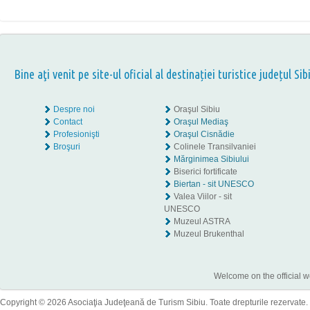
Bine aţi venit pe site-ul oficial al destinației turistice județul Sib
Despre noi
Oraşul Sibiu
Contact
Oraşul Mediaş
Profesionişti
Oraşul Cisnădie
Broşuri
Colinele Transilvaniei
Mărginimea Sibiului
Biserici fortificate
Biertan - sit UNESCO
Valea Viilor - sit
UNESCO
Muzeul ASTRA
Muzeul Brukenthal
Welcome on the official w
Copyright © 2026 Asociaţia Judeţeană de Turism Sibiu. Toate drepturile rezervate.