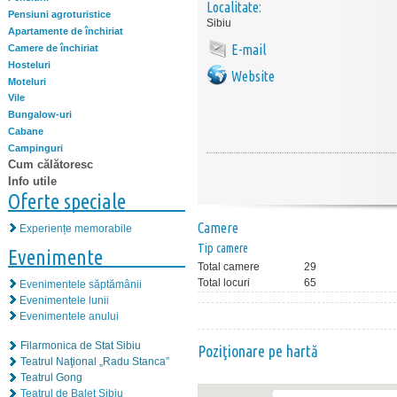
Localitate:
Pensiuni agroturistice
Sibiu
Apartamente de închiriat
E-mail
Camere de închiriat
Hosteluri
Website
Moteluri
Vile
Bungalow-uri
Cabane
Campinguri
Cum călătoresc
Info utile
Oferte speciale
Camere
Experiențe memorabile
Tip camere
Evenimente
Total camere
29
Total locuri
65
Evenimentele săptămânii
Evenimentele lunii
Evenimentele anului
Filarmonica de Stat Sibiu
Poziţionare pe hartă
Teatrul Naţional „Radu Stanca”
Teatrul Gong
Teatrul de Balet Sibiu