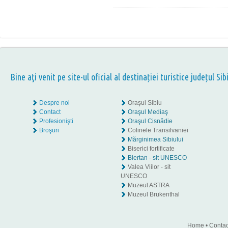
Bine aţi venit pe site-ul oficial al destinației turistice județul Sib
Despre noi
Oraşul Sibiu
Contact
Oraşul Mediaş
Profesionişti
Oraşul Cisnădie
Broşuri
Colinele Transilvaniei
Mărginimea Sibiului
Biserici fortificate
Biertan - sit UNESCO
Valea Viilor - sit
UNESCO
Muzeul ASTRA
Muzeul Brukenthal
Home
•
Contac