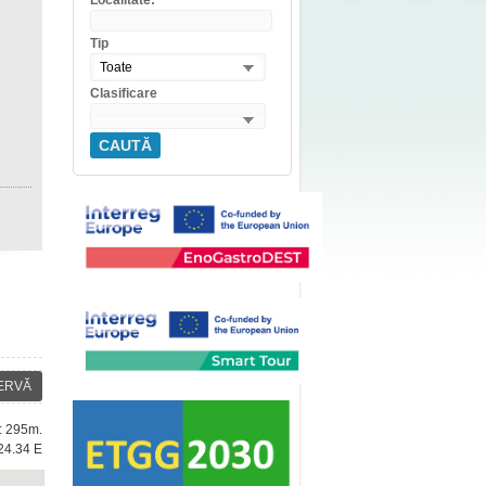
Localitate:
Tip
Toate
Clasificare
CAUTĂ
ERVĂ
e: 295m.
24.34 E