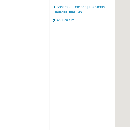
Ansamblul folcloric profesionist
Cindrelul-Junii Sibiului
ASTRA film