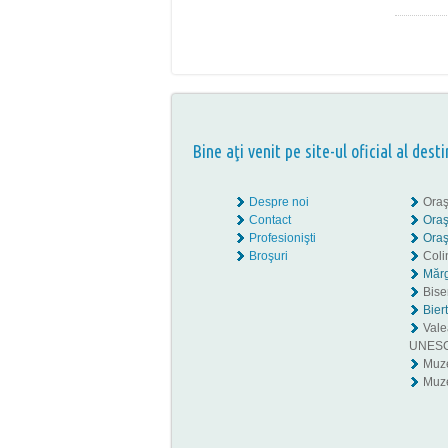
Bine aţi venit pe site-ul oficial al desti
Despre noi
Oraş
Contact
Oraş
Profesionişti
Oraş
Broşuri
Coli
Mărg
Biser
Bier
Valea
UNES
Muz
Muze