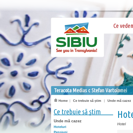
Ce vede
Teracota Medias c Stefan Vartolomei
Home
|
Ce trebuie să știm
|
Unde mă cazez
Ce trebuie să știm
Hote
Unde mă cazez
Hotel
Hoteluri
Pensiuni