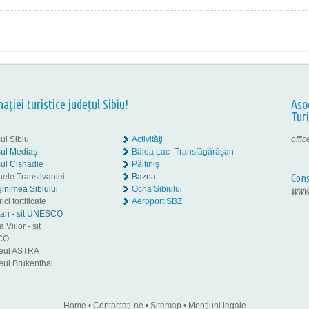
nației turistice județul Sibiu!
Aso
Tur
ul Sibiu
Activităţi
offi
ul Mediaş
Bâlea Lac- Transfăgărășan
ul Cisnădie
Păltiniş
nele Transilvaniei
Bazna
Cons
inimea Sibiului
Ocna Sibiului
www.
ici fortificate
Aeroport SBZ
tan - sit UNESCO
 Viilor - sit
CO
eul ASTRA
ul Brukenthal
Home
•
Contactaţi-ne
•
Sitemap
•
Menţiuni legale