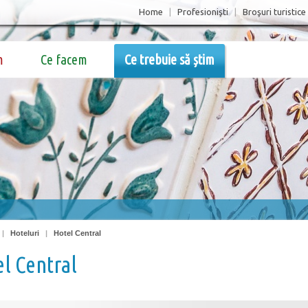
Home
|
Profesionişti
|
Broşuri turistice
m
Ce facem
Ce trebuie să știm
|
Hoteluri
|
Hotel Central
l Central