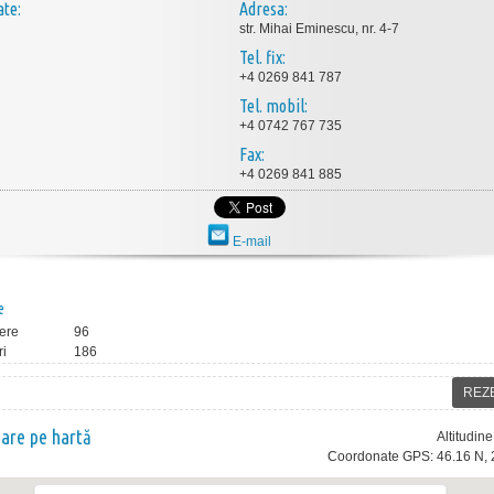
ate:
Adresa:
str. Mihai Eminescu, nr. 4-7
Tel. fix:
+4 0269 841 787
Tel. mobil:
+4 0742 767 735
Fax:
+4 0269 841 885
E-mail
e
ere
96
ri
186
REZ
nare pe hartă
Altitudin
Coordonate GPS: 46.16 N, 