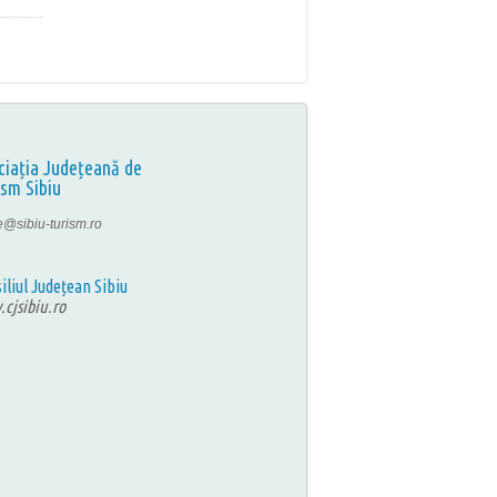
ciația Județeană de
ism Sibiu
ce@sibiu-turism.ro
iliul Județean Sibiu
cjsibiu.ro