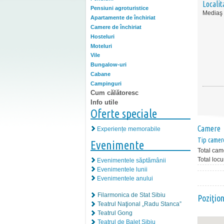
Localit
Pensiuni agroturistice
Mediaş
Apartamente de închiriat
Camere de închiriat
Hosteluri
Moteluri
Vile
Bungalow-uri
Cabane
Campinguri
Cum călătoresc
Info utile
Oferte speciale
Camere
Experiențe memorabile
Tip camer
Evenimente
Total cam
Total locu
Evenimentele săptămânii
Evenimentele lunii
Evenimentele anului
Filarmonica de Stat Sibiu
Poziţio
Teatrul Naţional „Radu Stanca”
Teatrul Gong
Teatrul de Balet Sibiu