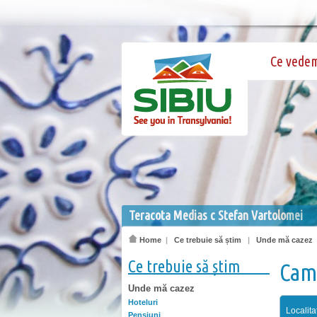
Ce vede
Teracota Medias c Stefan Vartolomei
Home
|
Ce trebuie să știm
|
Unde mă cazez
Ce trebuie să știm
Came
Unde mă cazez
Hoteluri
Localita
Pensiuni