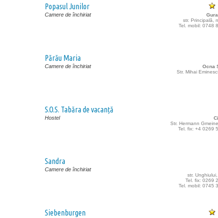
Popasul Junilor
Camere de închiriat
Gura
str. Principală,
Tel. mobil: 0748
Părău Maria
Camere de închiriat
Ocna S
Str. Mihai Eminesc
S.O.S. Tabăra de vacanță
Hostel
C
Str. Hermann Gmeiner
Tel. fix: +4 0269
Sandra
Camere de închiriat
str. Unghiului
Tel. fix: 0269
Tel. mobil: 0745
Siebenburgen