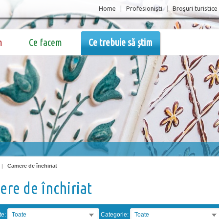
Home
|
Profesionişti
|
Broşuri turistice
m
Ce facem
Ce trebuie să știm
|
Camere de închiriat
re de închiriat
te:
Toate
Categorie:
Toate