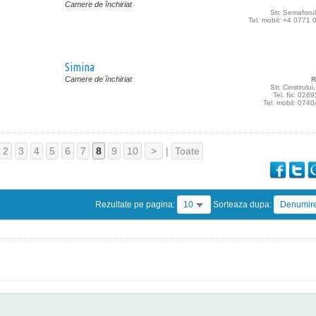
Camere de închiriat
Str. Semaforulu
Tel. mobil: +4 0771
Simina
Camere de închiriat
R
Str. Cimitirului
Tel. fix: 02
Tel. mobil: 074
2
3
4
5
6
7
8
9
10
>
|
Toate
Rezultate pe pagina:
10
Sorteaza dupa:
Denumir