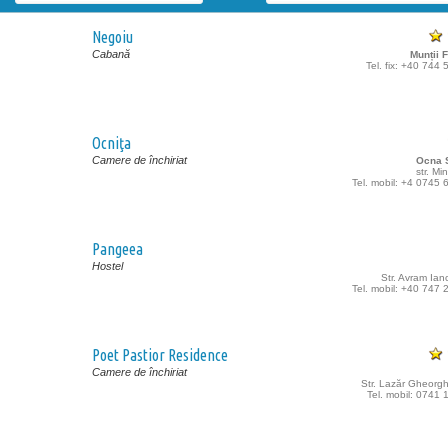
Negoiu
Cabană
Munții 
Tel. fix: +40 744
Ocniţa
Camere de închiriat
Ocna S
str. Min
Tel. mobil: +4 0745
Pangeea
Hostel
Str. Avram Ianc
Tel. mobil: +40 747
Poet Pastior Residence
Camere de închiriat
Str. Lazăr Gheorgh
Tel. mobil: 0741