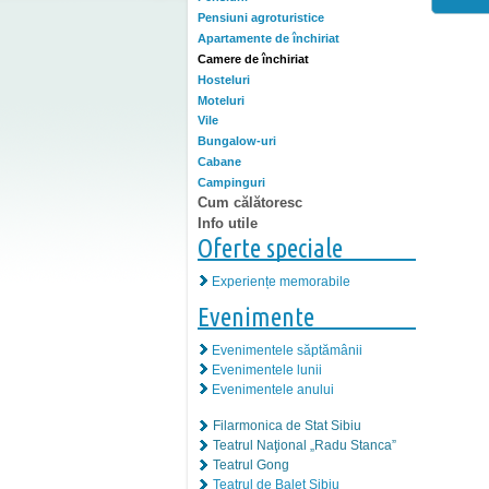
Pensiuni agroturistice
Apartamente de închiriat
Camere de închiriat
Hosteluri
Moteluri
Vile
Bungalow-uri
Cabane
Campinguri
Cum călătoresc
Info utile
Oferte speciale
Experiențe memorabile
Evenimente
Evenimentele săptămânii
Evenimentele lunii
Evenimentele anului
Filarmonica de Stat Sibiu
Teatrul Naţional „Radu Stanca”
Teatrul Gong
Teatrul de Balet Sibiu