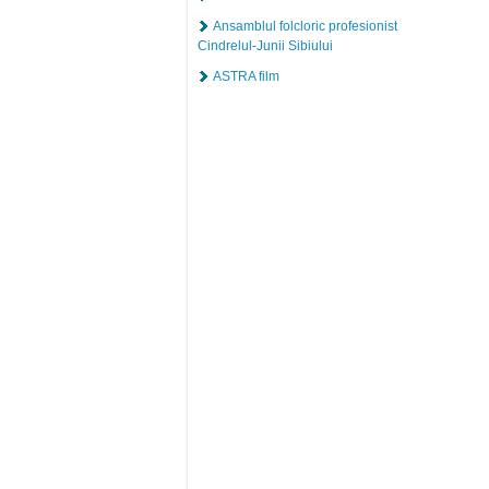
Ansamblul folcloric profesionist
Cindrelul-Junii Sibiului
ASTRA film