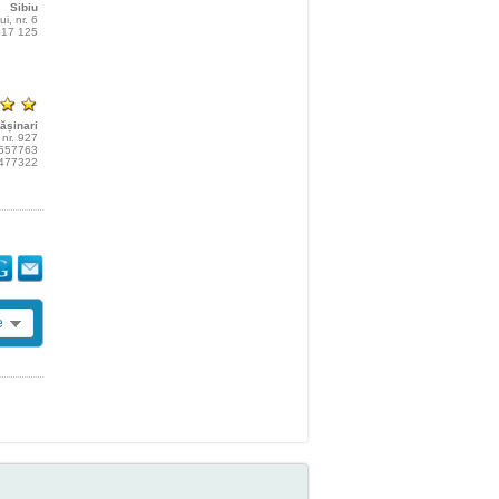
Sibiu
i, nr. 6
 017 125
ășinari
, nr. 927
69557763
0477322
e