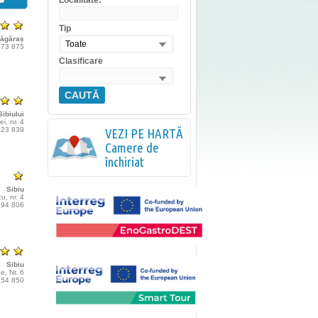
Localitate:
Tip
Făgăraș
Toate
 573 875
Clasificare
CAUTĂ
ibiului
ei, nr. 4
 623 839
VEZI PE HARTĂ
Camere de
închiriat
Sibiu
u, nr. 4
 294 806
Sibiu
e, Nr. 6
 154 850