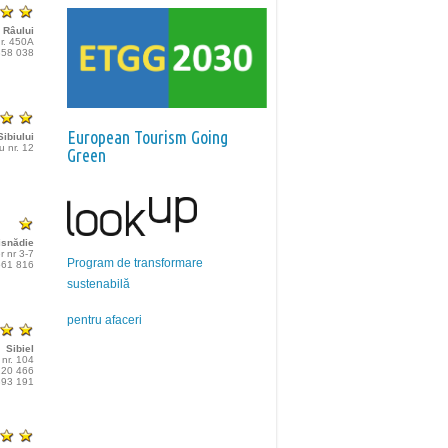
 Râului
 nr. 450A
 858 038
European Tourism Going
ibiului
u nr. 12
Green
isnădie
 nr 3-7
Program de transformare
 561 816
sustenabilă
pentru afaceri
Sibiel
, nr. 104
 220 466
 393 191