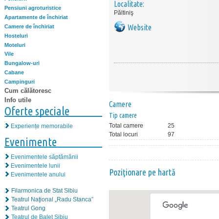
Localitate:
Pensiuni agroturistice
Păltiniş
Apartamente de închiriat
Website
Camere de închiriat
Hosteluri
Moteluri
Vile
Bungalow-uri
Cabane
Campinguri
Cum călătoresc
Info utile
Camere
Oferte speciale
Tip camere
Total camere
25
Experiențe memorabile
Total locuri
97
Evenimente
Evenimentele săptămânii
Evenimentele lunii
Poziţionare pe hartă
Evenimentele anului
Filarmonica de Stat Sibiu
Teatrul Naţional „Radu Stanca”
Teatrul Gong
Teatrul de Balet Sibiu