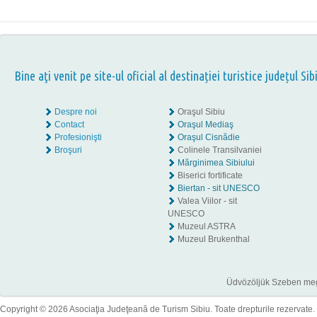
Bine aţi venit pe site-ul oficial al destinației turistice județul Sib
Despre noi
Oraşul Sibiu
Contact
Oraşul Mediaş
Profesionişti
Oraşul Cisnădie
Broşuri
Colinele Transilvaniei
Mărginimea Sibiului
Biserici fortificate
Biertan - sit UNESCO
Valea Viilor - sit
UNESCO
Muzeul ASTRA
Muzeul Brukenthal
Üdvözöljük Szeben megye
Copyright © 2026 Asociaţia Judeţeană de Turism Sibiu. Toate drepturile rezervate.