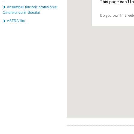
This page can't l
Ansamblul folcloric profesionist
Cindrelul-Junii Sibiului
Do you own this web
ASTRA film