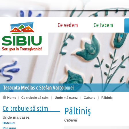
Ce vedem
Ce facem
Teracota Medias c Stefan Vartolomei
Home
|
Ce trebuie să știm
|
Unde mă cazez
|
Cabane
|
Păltiniş
Ce trebuie să știm
Păltiniş
Unde mă cazez
Cabană
Hoteluri
Pensiuni