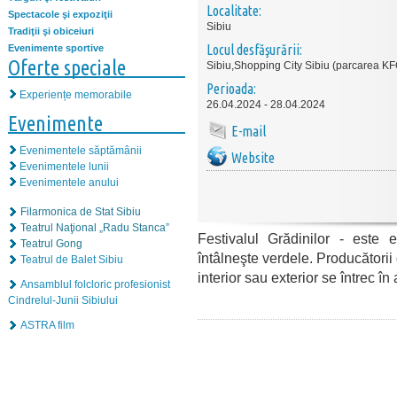
Localitate:
Spectacole şi expoziţii
Sibiu
Tradiţii şi obiceiuri
Locul desfăşurării:
Evenimente sportive
Oferte speciale
Sibiu,Shopping City Sibiu (parcarea KF
Perioada:
Experiențe memorabile
26.04.2024 - 28.04.2024
Evenimente
E-mail
Evenimentele săptămânii
Website
Evenimentele lunii
Evenimentele anului
Filarmonica de Stat Sibiu
Teatrul Naţional „Radu Stanca”
Festivalul Grădinilor - este
Teatrul Gong
întâlneşte verdele. Producătorii 
Teatrul de Balet Sibiu
interior sau exterior se întrec în
Ansamblul folcloric profesionist
Cindrelul-Junii Sibiului
ASTRA film