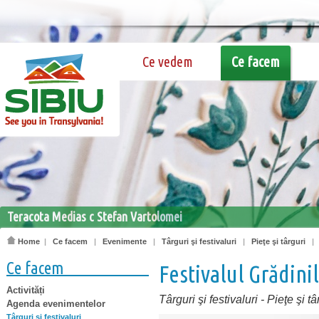
Ce vedem
Ce facem
Teracota Medias c Stefan Vartolomei
Home
|
Ce facem
|
Evenimente
|
Târguri şi festivaluri
|
Pieţe şi târguri
Ce facem
Festivalul Grădini
Activități
Târguri şi festivaluri
-
Pieţe şi tâ
Agenda evenimentelor
Târguri şi festivaluri