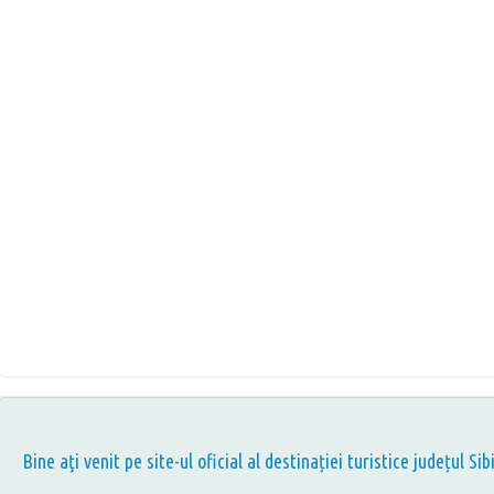
Bine aţi venit pe site-ul oficial al destinației turistice județul Sib