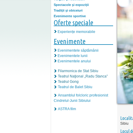
Spectacole şi expoziţii
Tradiţii şi obiceiuri
Evenimente sportive
Oferte speciale
Experiențe memorabile
Evenimente
Evenimentele săptămânii
Evenimentele lunii
Evenimentele anului
Filarmonica de Stat Sibiu
Teatrul Naţional „Radu Stanca”
Teatrul Gong
Teatrul de Balet Sibiu
Ansamblul folcloric profesionist
Cindrelul-Junii Sibiului
ASTRA film
Localit
Sibiu
Locul d