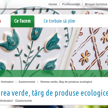
Home
|
Profesionişti
|
Broşuri turistice
m
Ce facem
Ce trebuie să știm
 festivaluri
|
Gastronomie
|
Vinerea verde, târg de produse ecologice
rea verde, târg de produse ecologic
festivaluri
-
Gastronomie