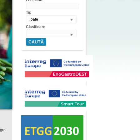
Localitate:
Tip
Toate
Clasificare
CAUTĂ
Agro