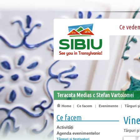
Ce vede
Teracota Medias c Stefan Vartolomei
Home
|
Ce facem
|
Evenimente
|
Târguri şi
Ce facem
Vine
Activități
Târguri şi 
Agenda evenimentelor
Târguri şi festivaluri