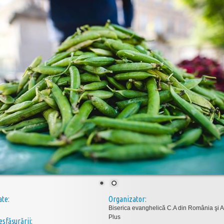
ate:
Organizator:
Biserica evanghelică C.A din România şi 
Plus
esfăşurării: