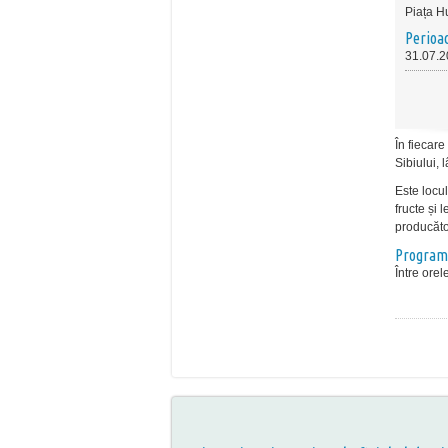
Piața H
Perioa
31.07.2
În fiecare
Sibiului,
Este locul
fructe și 
producăto
Program
Între orel