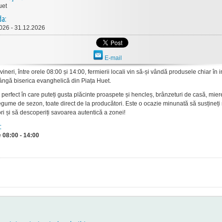
uet
da:
026 - 31.12.2026
E-mail
 vineri, între orele 08:00 și 14:00, fermierii locali vin să-și vândă produsele chiar în 
 lângă biserica evanghelică din Piața Huet.
 perfect în care puteți gusta plăcinte proaspete și hencleș, brânzeturi de casă, mier
legume de sezon, toate direct de la producători. Este o ocazie minunată să susțineți 
ri și să descoperiți savoarea autentică a zonei!
:
e
08:00 - 14:00