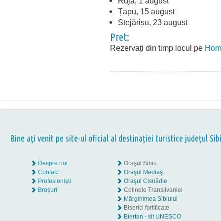
Ruja, 1 august
Țapu, 15 august
Stejărișu, 23 august
Pret:
Rezervați din timp locul pe
Home
Bine aţi venit pe site-ul oficial al destinației turistice județul Sib
Despre noi
Oraşul Sibiu
Contact
Oraşul Mediaş
Profesionişti
Oraşul Cisnădie
Broşuri
Colinele Transilvaniei
Mărginimea Sibiului
Biserici fortificate
Biertan - sit UNESCO