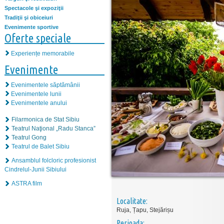
Spectacole şi expoziţii
Tradiţii şi obiceiuri
Evenimente sportive
Oferte speciale
Experiențe memorabile
Evenimente
Evenimentele săptămânii
Evenimentele lunii
Evenimentele anului
Filarmonica de Stat Sibiu
Teatrul Naţional „Radu Stanca”
Teatrul Gong
Teatrul de Balet Sibiu
Ansamblul folcloric profesionist
Cindrelul-Junii Sibiului
ASTRA film
Localitate:
Ruja, Țapu, Stejărișu
Perioada: