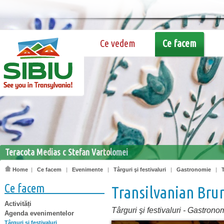
Ce vedem
Ce facem
Teracota Medias c Stefan Vartolomei
Home
|
Ce facem
|
Evenimente
|
Târguri şi festivaluri
|
Gastronomie
|
Ce facem
Transilvanian Bru
Activități
Târguri şi festivaluri
-
Gastrono
Agenda evenimentelor
Târguri şi festivaluri