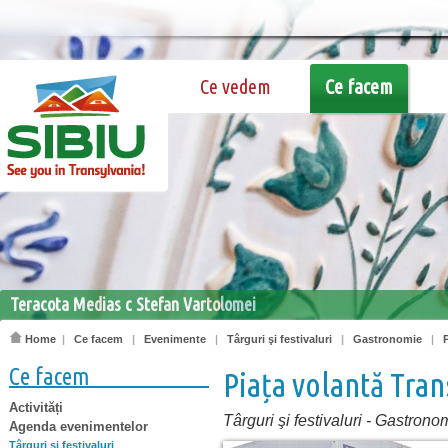
Ce vedem
Ce facem
Teracota Medias c Stefan Vartolomei
Home
|
Ce facem
|
Evenimente
|
Târguri şi festivaluri
|
Gastronomie
|
Ce facem
Piața volantă Tran
Activități
Târguri şi festivaluri
-
Gastrono
Agenda evenimentelor
Târguri şi festivaluri