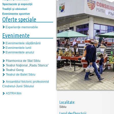
Spectacole şi expoziţii
Tradiţii şi obiceiuri
Evenimente sportive
Oferte speciale
Experiențe memorabile
Evenimente
Evenimentele săptămânii
Evenimentele lunii
Evenimentele anului
Filarmonica de Stat Sibiu
Teatrul Naţional „Radu Stanca”
Teatrul Gong
Teatrul de Balet Sibiu
Ansamblul folcloric profesionist
Cindrelul-Junii Sibiului
ASTRA film
Localitate:
Sibiu
Locul desfăşurării: