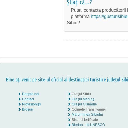
Știați că…?
Puteți contacta producătorii 
platforma
https://gusturisibie
Sibiu?
Bine aţi venit pe site-ul oficial al destinației turistice județul Sib
Despre noi
Oraşul Sibiu
Contact
Oraşul Mediaş
Profesionişti
Oraşul Cisnădie
Broşuri
Colinele Transilvaniei
Mărginimea Sibiului
Biserici fortificate
Biertan - sit UNESCO