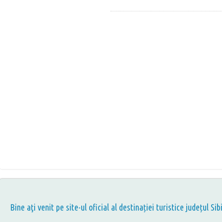
Bine aţi venit pe site-ul oficial al destinației turistice județul Sib