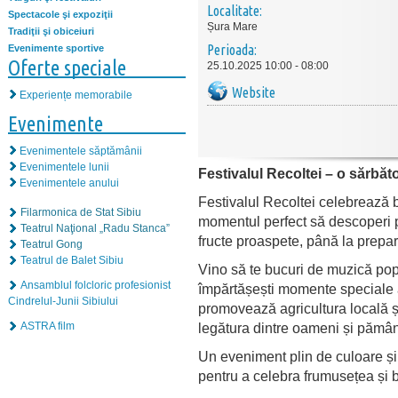
Localitate:
Spectacole şi expoziţii
Șura Mare
Tradiţii şi obiceiuri
Perioada:
Evenimente sportive
Oferte speciale
25.10.2025 10:00 - 08:00
Website
Experiențe memorabile
Evenimente
Evenimentele săptămânii
Evenimentele lunii
Festivalul Recoltei – o sărbătoa
Evenimentele anului
Festivalul Recoltei celebrează b
Filarmonica de Stat Sibiu
momentul perfect să descoperi p
Teatrul Naţional „Radu Stanca”
fructe proaspete, până la prepara
Teatrul Gong
Teatrul de Balet Sibiu
Vino să te bucuri de muzică popu
Ansamblul folcloric profesionist
împărtășești momente speciale a
Cindrelul-Junii Sibiului
promovează agricultura locală ș
ASTRA film
legătura dintre oameni și pămân
Un eveniment plin de culoare și 
pentru a celebra frumusețea și 