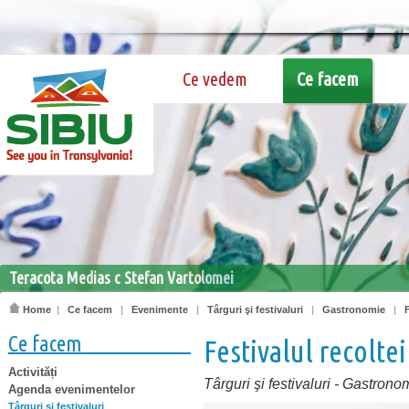
Ce vedem
Ce facem
Teracota Medias c Stefan Vartolomei
Home
|
Ce facem
|
Evenimente
|
Târguri şi festivaluri
|
Gastronomie
|
F
Ce facem
Festivalul recoltei
Activități
Târguri şi festivaluri
-
Gastrono
Agenda evenimentelor
Târguri şi festivaluri