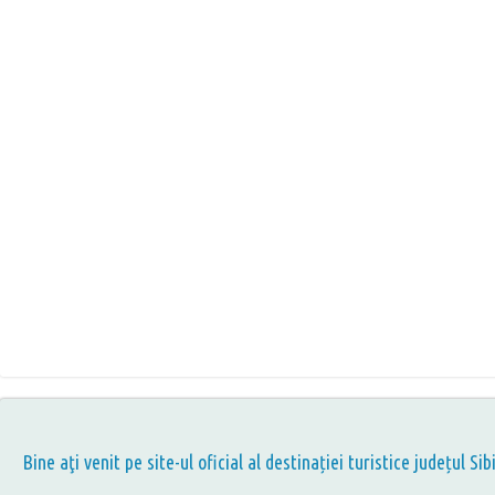
Bine aţi venit pe site-ul oficial al destinației turistice județul Sib