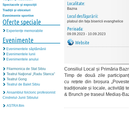
Localitate:
Spectacole şi expoziţii
Bazna
Tradiţii şi obiceiuri
Locul desfăşurării:
Evenimente sportive
Oferte speciale
platoul din fața bisericii evanghelice
Perioada:
Experiențe memorabile
09.09.2023 - 10.09.2023
Evenimente
Website
Evenimentele săptămânii
Evenimentele lunii
Evenimentele anului
Consiliul Local și Primăria Baz
Filarmonica de Stat Sibiu
Teatrul Naţional „Radu Stanca”
Timp de două zile participan
Teatrul Gong
cu rețete din broșura „Povest
Teatrul de Balet Sibiu
tradiționale și locale, activități
Ansamblul folcloric profesionist
& Brunch pe traseul Mediaș-Ba
Cindrelul-Junii Sibiului
ASTRA film