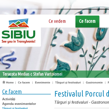
Ce vedem
Ce facem
Teracota Medias c Stefan Vartolomei
Home
|
Ce facem
|
Evenimente
|
Târguri şi festivaluri
|
Gastronomie
|
Ce facem
Festivalul Porcul 
Activități
Târguri şi festivaluri
-
Gastrono
Agenda evenimentelor
Târguri şi festivaluri