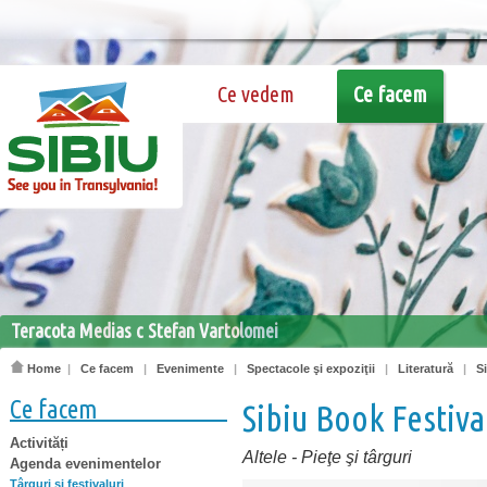
Ce vedem
Ce facem
Teracota Medias c Stefan Vartolomei
Home
|
Ce facem
|
Evenimente
|
Spectacole şi expoziţii
|
Literatură
|
S
Ce facem
Sibiu Book Festival
Activități
Altele
-
Pieţe şi târguri
Agenda evenimentelor
Târguri şi festivaluri