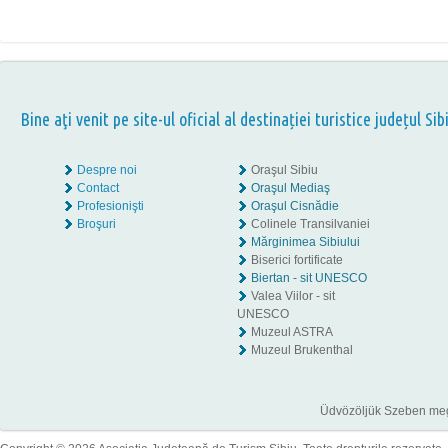
Bine aţi venit pe site-ul oficial al destinației turistice județul Sib
Despre noi
Oraşul Sibiu
Contact
Oraşul Mediaş
Profesionişti
Oraşul Cisnădie
Broşuri
Colinele Transilvaniei
Mărginimea Sibiului
Biserici fortificate
Biertan - sit UNESCO
Valea Viilor - sit
UNESCO
Muzeul ASTRA
Muzeul Brukenthal
Üdvözöljük Szeben megye