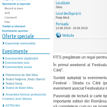
Localitate:
Spectacole şi expoziţii
Sibiu
Muzică şi dans
Locul desfăşurării:
Artă
Literatură
Piața Mică
Film
Perioada:
Tradiţii şi obiceiuri
13.06.2019 - 16.06.2019
Evenimente sportive
Oferte speciale
Website
Experiențe memorabile
Evenimente
FITS pregătește un regal pentru p
Evenimentele săptămânii
Evenimentele lunii
În primul weekend al Festivalu
Evenimentele anului
Cărți”.
Filarmonica de Stat Sibiu
Sunteți așteptați la evenimentul
Teatrul Naţional „Radu Stanca”
Festival - Strada cu Cărți (p
Teatrul Gong
eveniment asociat Festivalului I
Teatrul de Balet Sibiu
Ansamblul folcloric profesionist
Pasionații de lectură și carte ti
Cindrelul-Junii Sibiului
importante edituri din România
ASTRA film
să completeze cum nu se poate 