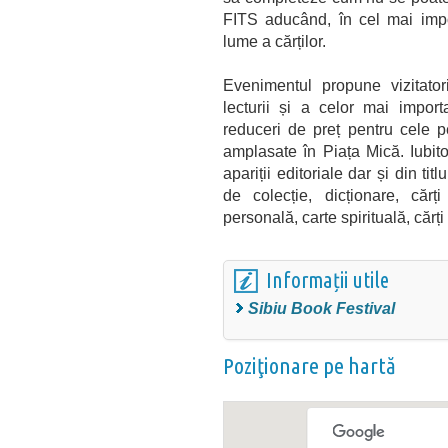
FITS aducând, în cel mai impo
lume a cărților.
Evenimentul propune vizitatori
lecturii și a celor mai impor
reduceri de preț pentru cele p
amplasate în Piața Mică. Iubito
apariții editoriale dar și din tit
de colecție, dicționare, cărț
personală, carte spirituală, cărți 
Informații utile
Sibiu Book Festival
Poziţionare pe hartă