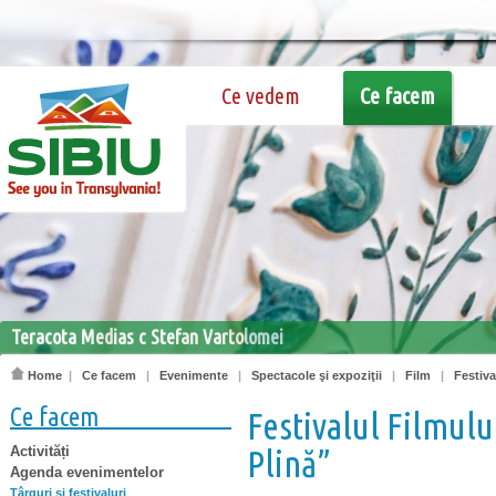
Ce vedem
Ce facem
Teracota Medias c Stefan Vartolomei
Home
|
Ce facem
|
Evenimente
|
Spectacole şi expoziţii
|
Film
|
Festiva
Ce facem
Festivalul Filmulu
Activități
Plină”
Agenda evenimentelor
Târguri şi festivaluri