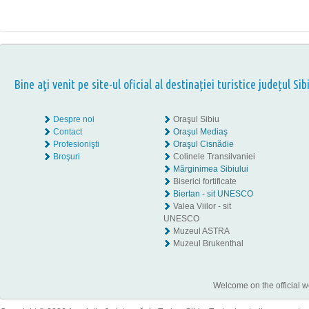
Bine aţi venit pe site-ul oficial al destinației turistice județul Sib
Despre noi
Oraşul Sibiu
Contact
Oraşul Mediaş
Profesionişti
Oraşul Cisnădie
Broşuri
Colinele Transilvaniei
Mărginimea Sibiului
Biserici fortificate
Biertan - sit UNESCO
Valea Viilor - sit
UNESCO
Muzeul ASTRA
Muzeul Brukenthal
Welcome on the official w