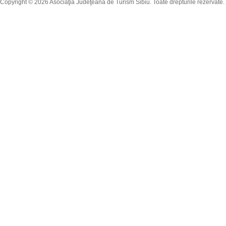
Copyright © 2026 Asociaţia Judeţeană de Turism Sibiu. Toate drepturile rezervate.