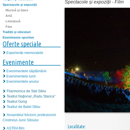
Spectacole şi expoziţii
-
Film
Spectacole şi expoziţii
Muzică şi dans
Artă
Literatură
Film
Tradiţii şi obiceiuri
Evenimente sportive
Oferte speciale
Experiențe memorabile
Evenimente
Evenimentele săptămânii
Evenimentele lunii
Evenimentele anului
Filarmonica de Stat Sibiu
Teatrul Naţional „Radu Stanca”
Teatrul Gong
Teatrul de Balet Sibiu
Ansamblul folcloric profesionist
Cindrelul-Junii Sibiului
Localitate:
ASTRA film