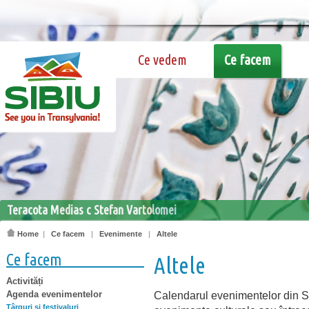
Ce vedem
Ce facem
Teracota Medias c Stefan Vartolomei
Home
|
Ce facem
|
Evenimente
|
Altele
Ce facem
Altele
Activități
Agenda evenimentelor
Calendarul evenimentelor din Si
Târguri şi festivaluri