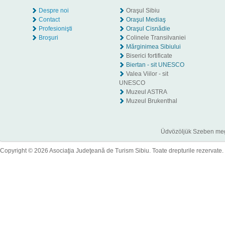
Despre noi
Oraşul Sibiu
Contact
Oraşul Mediaş
Profesionişti
Oraşul Cisnădie
Broşuri
Colinele Transilvaniei
Mărginimea Sibiului
Biserici fortificate
Biertan - sit UNESCO
Valea Viilor - sit
UNESCO
Muzeul ASTRA
Muzeul Brukenthal
Üdvözöljük Szeben megye
Copyright © 2026 Asociaţia Judeţeană de Turism Sibiu. Toate drepturile rezervate.