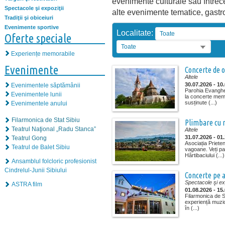
evenimente culturale sau întrec
Spectacole şi expoziţii
alte evenimente tematice, gast
Tradiţii şi obiceiuri
Evenimente sportive
Localitate:
Toate
Oferte speciale
Toate
Experiențe memorabile
Evenimente
Concerte de o
Altele
30.07.2026 - 10
Evenimentele săptămânii
Parohia Evanghel
Evenimentele lunii
la concerte mem
susținute (...)
Evenimentele anului
Filarmonica de Stat Sibiu
Plimbare cu 
Teatrul Naţional „Radu Stanca”
Altele
31.07.2026 - 01
Teatrul Gong
Asociația Prieten
Teatrul de Balet Sibiu
vagoane. Veți p
Hârtibaciului (...)
Ansamblul folcloric profesionist
Cindrelul-Junii Sibiului
Concerte pe 
Spectacole şi exp
ASTRA film
01.08.2026 - 15
Filarmonica de St
experiență muzica
în (...)