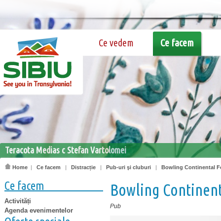
Ce vedem
Ce facem
Teracota Medias c Stefan Vartolomei
Home
|
Ce facem
|
Distracție
|
Pub-uri şi cluburi
|
Bowling Continental 
Ce facem
Bowling Continen
Activități
Pub
Agenda evenimentelor