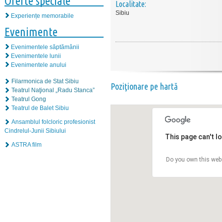
Oferte speciale
Localitate:
Sibiu
Experiențe memorabile
Evenimente
Evenimentele săptămânii
Evenimentele lunii
Evenimentele anului
Filarmonica de Stat Sibiu
Poziţionare pe hartă
Teatrul Naţional „Radu Stanca”
Teatrul Gong
Teatrul de Balet Sibiu
Ansamblul folcloric profesionist
Cindrelul-Junii Sibiului
This page can't l
ASTRA film
Do you own this web