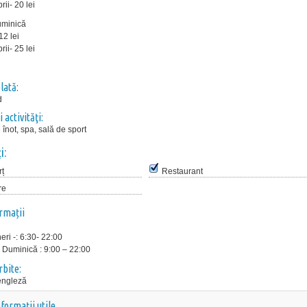
i- 20 lei
uminică
12 lei
i- 25 lei
lată:
d
i activităţi:
 înot, spa, sală de sport
i:
ț
Restaurant
re
ormații
eri -: 6:30- 22:00
Duminică : 9:00 – 22:00
rbite:
engleză
nformații utile