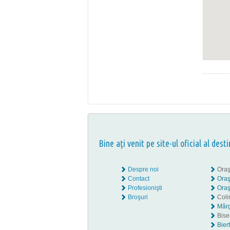
Bine aţi venit pe site-ul oficial al desti
Despre noi
Oraş
Contact
Oraş
Profesionişti
Oraş
Broşuri
Coli
Mărg
Biser
Bier