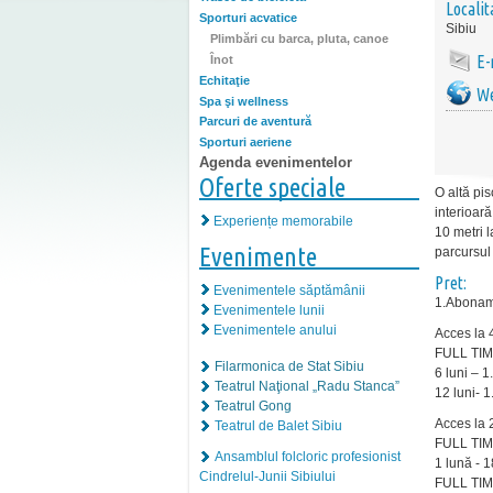
Localit
Sporturi acvatice
Sibiu
Plimbări cu barca, pluta, canoe
E-
Înot
Echitaţie
We
Spa şi wellness
Parcuri de aventură
Sporturi aeriene
Agenda evenimentelor
Oferte speciale
O altă pis
interioar
Experiențe memorabile
10 metri l
Evenimente
parcursul
Pret:
Evenimentele săptămânii
1.Abonam
Evenimentele lunii
Evenimentele anului
Acces la 
FULL TIM
Filarmonica de Stat Sibiu
6 luni – 1
Teatrul Naţional „Radu Stanca”
12 luni- 1
Teatrul Gong
Acces la 
Teatrul de Balet Sibiu
FULL TI
Ansamblul folcloric profesionist
1 lună - 18
Cindrelul-Junii Sibiului
FULL TIM