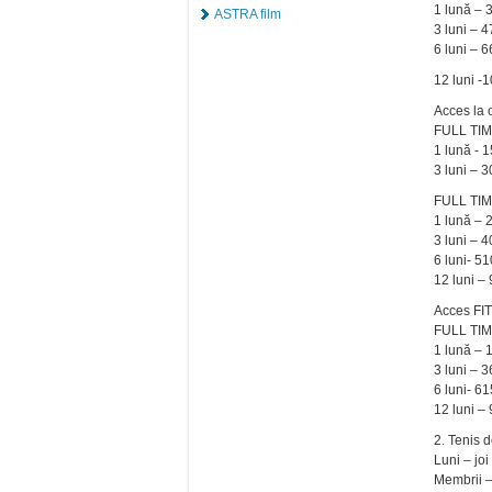
1 lună – 3
ASTRA film
3 luni – 4
6 luni – 6
12 luni -1
Acces la 
FULL TI
1 lună - 15
3 luni – 30
FULL TIM
1 lună – 2
3 luni – 4
6 luni- 51
12 luni – 
Acces FI
FULL TIM
1 lună – 1
3 luni – 3
6 luni- 61
12 luni – 
2. Tenis 
Luni – joi
Membrii –