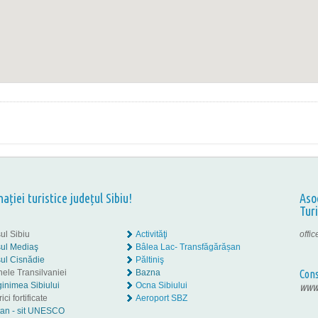
nației turistice județul Sibiu!
Aso
Tur
ul Sibiu
Activităţi
offi
ul Mediaş
Bâlea Lac- Transfăgărășan
ul Cisnădie
Păltiniş
nele Transilvaniei
Bazna
Cons
inimea Sibiului
Ocna Sibiului
www.
ici fortificate
Aeroport SBZ
tan - sit UNESCO