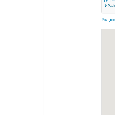
Pagi
Poziţio