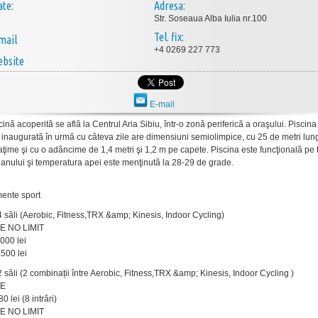
ate:
Adresa:
Str. Soseaua Alba Iulia nr.100
Tel. fix:
mail
+4 0269 227 773
bsite
E-mail
cină acoperită se află la Centrul Aria Sibiu, într-o zonă periferică a oraşului. Piscina
ă inaugurată în urmă cu câteva zile are dimensiuni semiolimpice, cu 25 de metri lun
aţime şi cu o adâncime de 1,4 metri şi 1,2 m pe capete. Piscina este funcţională pe 
 anului şi temperatura apei este menţinută la 28-29 de grade.
ente sport
4 săli (Aerobic, Fitness,TRX &amp; Kinesis, Indoor Cycling)
E NO LIMIT
.000 lei
.500 lei
2 săli (2 combinații între Aerobic, Fitness,TRX &amp; Kinesis, Indoor Cycling )
ME
0 lei (8 intrări)
E NO LIMIT