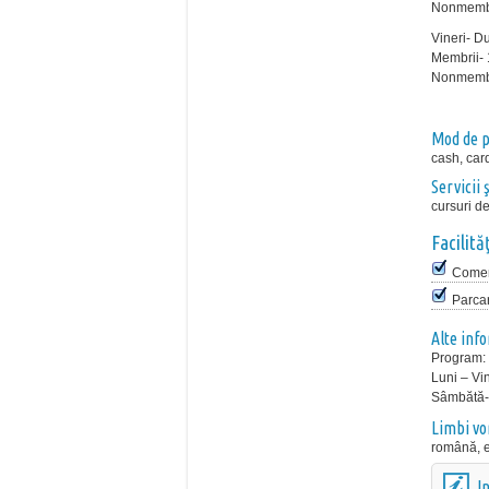
Nonmembri
Vineri- D
Membrii- 
Nonmembri
Mod de p
cash, car
Servicii ş
cursuri de
Facilităţ
Comer
Parca
Alte inf
Program:
Luni – Vin
Sâmbătă- 
Limbi vo
română, 
I