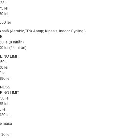
25 lei
75 lei
60 lei
050 lei
o sală (Aerobic,TRX &amp; Kinesis, Indoor Cycling )
ME
0 lei(8 intrări)
0 lei (24 intrări)
E NO LIMIT
50 lei
00 lei
0 lei
990 lei
TNESS
E NO LIMIT
50 lei
65 lei
5 lei
920 lei
de masă
 10 lei