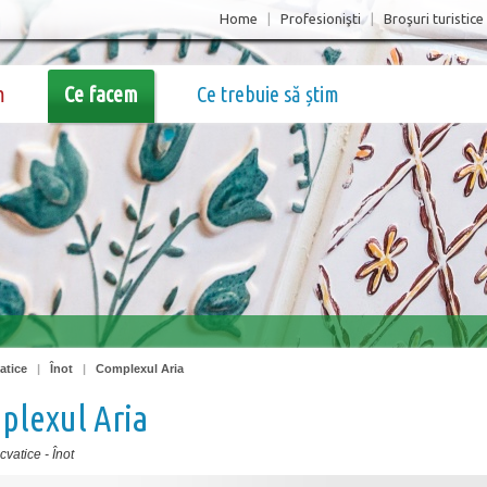
Home
|
Profesionişti
|
Broşuri turistice
m
Ce facem
Ce trebuie să știm
atice
|
Înot
|
Complexul Aria
plexul Aria
acvatice
-
Înot