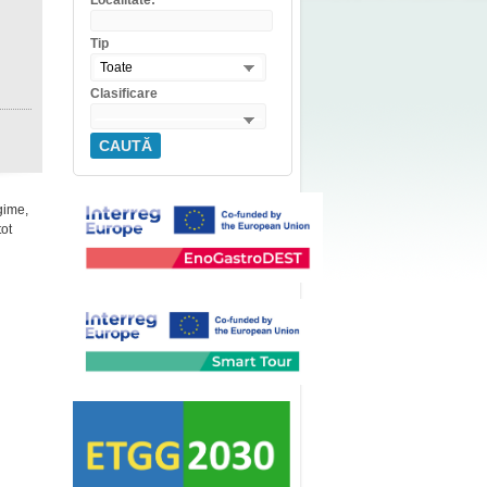
Localitate:
Tip
Toate
Clasificare
CAUTĂ
gime,
tot