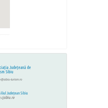
ciația Județeană de
ism Sibiu
ce@sibiu-turism.ro
iliul Județean Sibiu
cjsibiu.ro