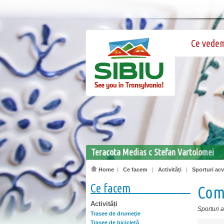
Ce vede
Teracota Medias c Stefan Vartolomei
Home
|
Ce facem
|
Activități
|
Sporturi acv
Ce facem
Com
Activități
Sporturi 
Trasee de drumeţie
Trasee de bicicletă