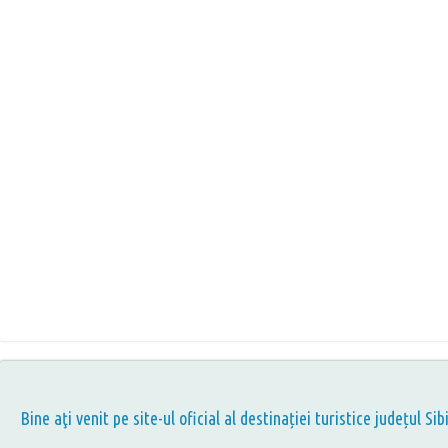
Bine aţi venit pe site-ul oficial al destinației turistice județul Sib