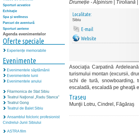
Drumeție
-
Alpinism | Tiroliană 
Sporturi acvatice
Echitaţie
Localitate:
Spa şi wellness
Sibiu
Parcuri de aventură
E-mail
Sporturi aeriene
Agenda evenimentelor
Website
Oferte speciale
Experiențe memorabile
Evenimente
Asociaţia Carpatină Ardeleană 
Evenimentele săptămânii
turismului montan (excursii, drum
Evenimentele lunii
schi de tură, snowboarding, tu
Evenimentele anului
escaladă, escaladă pe gheaţă et
Filarmonica de Stat Sibiu
Traseu
Teatrul Naţional „Radu Stanca”
Teatrul Gong
Munţii Lotru, Cindrel, Făgăraş
Teatrul de Balet Sibiu
Ansamblul folcloric profesionist
Cindrelul-Junii Sibiului
ASTRA film