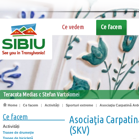
Ce vedem
Ce facem
Teracota Medias c Stefan Vartolomei
Home
|
Ce facem
|
Activități
|
Sporturi extreme
|
Asociaţia Carpatină Arde
Ce facem
Asociaţia Carpatin
Activități
(SKV)
Trasee de drumeţie
Trasee de bicicletă