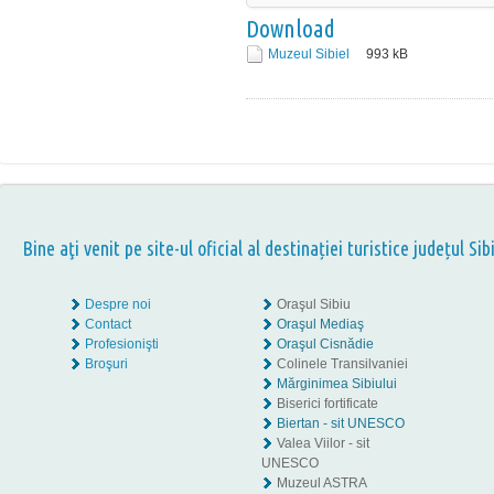
Download
Muzeul Sibiel
993
kB
Bine aţi venit pe site-ul oficial al destinației turistice județul Sib
Despre noi
Oraşul Sibiu
Contact
Oraşul Mediaş
Profesionişti
Oraşul Cisnădie
Broşuri
Colinele Transilvaniei
Mărginimea Sibiului
Biserici fortificate
Biertan - sit UNESCO
Valea Viilor - sit
UNESCO
Muzeul ASTRA