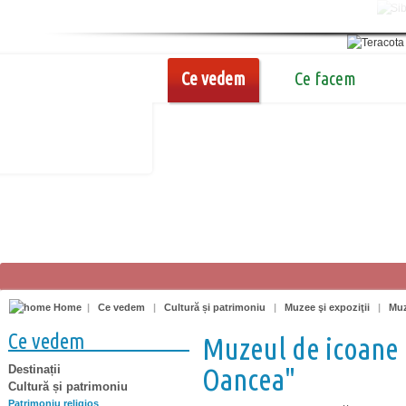
Ce vedem
Ce facem
Home
|
Ce vedem
|
Cultură și patrimoniu
|
Muzee şi expoziţii
|
Muz
Ce vedem
Muzeul de icoane 
Destinații
Oancea"
Cultură și patrimoniu
Patrimoniu religios