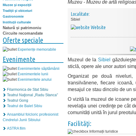
Muzeu
-
Muzeu de artă religioa
Muzee şi expoziţii
Tradiţii şi obiceiuri
Localitate:
Gastronomie
Sibiel
Instituţii culturale
Website
Natură și patrimoniu
Circuite recomandate
Oferte speciale
Experiențe memorabile
Evenimente
Muzeul de la
Sibiel
găzduieşte
sticlă, opere ale unor autori simp
Evenimentele săptămânii
Evenimentele lunii
Organizat pe două niveluri,
Evenimentele anului
transilvănene, fiecare icoană, 
mesajul ce stau dincolo de un s
Filarmonica de Stat Sibiu
Teatrul Naţional „Radu Stanca”
O vizită la muzeul de icoane pe 
Teatrul Gong
revelaţia unei credinţe pe cât 
Teatrul de Balet Sibiu
comunități unită în jurul preot
Ansamblul folcloric profesionist
Cindrelul-Junii Sibiului
Facilităţi:
ASTRA film
Informații turistice