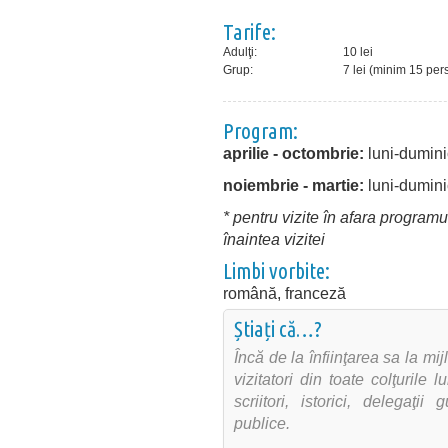
Tarife:
Adulţi:
10 lei
Grup:
7 lei (minim 15 pe
Program:
aprilie - octombrie:
luni-dumini
noiembrie - martie:
luni-dumini
* pentru vizite în afara program
înaintea vizitei
Limbi vorbite:
română, franceză
Știați că…?
Încă de la înfiinţarea sa la mi
vizitatori din toate colţurile 
scriitori, istorici, delegaţ
publice.