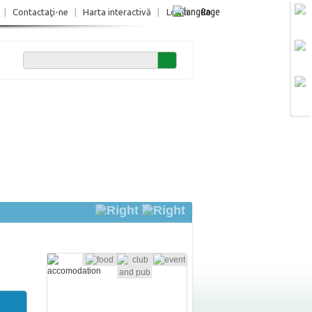
Ro
|
Contactaţi-ne
|
Harta interactivă
|
Login