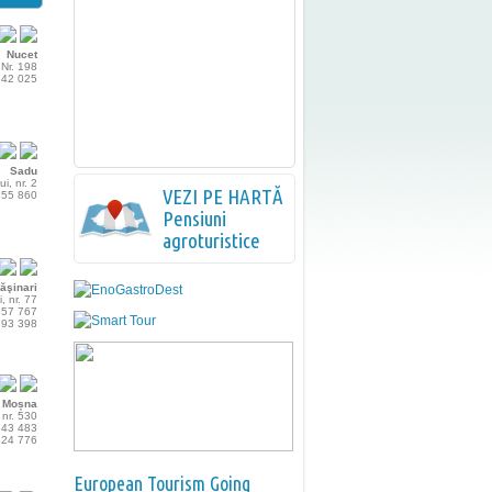
Nucet
Nr. 198
 642 025
Sadu
ui, nr. 2
VEZI PE HARTĂ
 155 860
Pensiuni
agroturistice
ăşinari
, nr. 77
 557 767
 393 398
Moșna
nr. 530
 843 483
 624 776
European Tourism Going