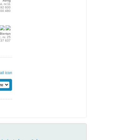
Avrig
ii, nr.11
 592 600
 300 480
Biertan
, nr. 25
 337 637