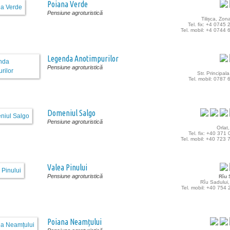
Poiana Verde
Pensiune agroturistică
Tilișca, Zo
Tel. fix: +4 0745
Tel. mobil: +4 0744
Legenda Anotimpurilor
Pensiune agroturistică
Str. Principala
Tel. mobil: 0787
Domeniul Salgo
Pensiune agroturistică
Orlat,
Tel. fix: +40 371
Tel. mobil: +40 723
Valea Pinului
Pensiune agroturistică
Rîu 
Rîu Sadului,
Tel. mobil: +40 754
Poiana Neamțului