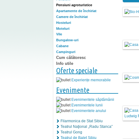
Pensiuni agroturistice
Apartamente de închiriat
Camere de închiriat
Hosteluri
Moteluri
Vile
Bungalow-uri
Cabane
Campinguri
Cum călătoresc
Info utile
Oferte speciale
Experiențe memorabile
Evenimente
Evenimentele săptămânii
Evenimentele lunii
Evenimentele anului
Filarmonica de Stat Sibiu
Teatrul Naţional „Radu Stanca”
Teatrul Gong
Teatrul de Balet Sibiu