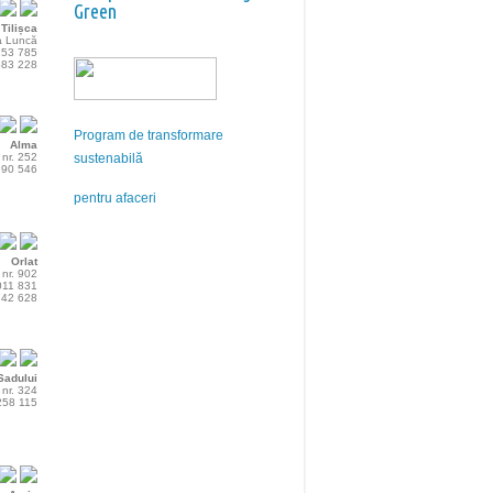
Green
Tilișca
na Luncă
 253 785
 683 228
Program de transformare
Alma
 nr. 252
sustenabilă
 690 546
pentru afaceri
Orlat
 nr. 902
 011 831
 742 628
Sadului
 nr. 324
 258 115