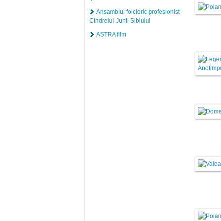
Ansamblul folcloric profesionist
Cindrelul-Junii Sibiului
ASTRA film