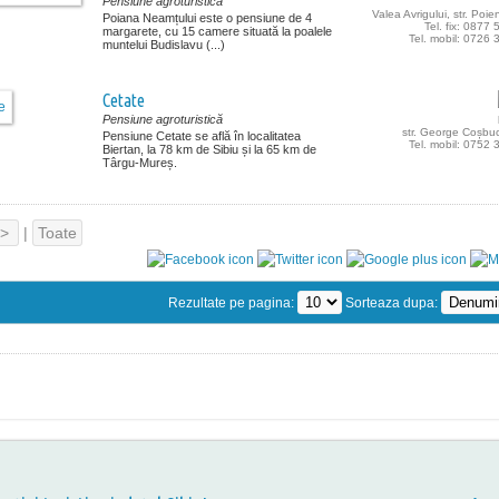
Pensiune agroturistică
Valea Avrigului, str. Poien
Poiana Neamțului este o pensiune de 4
Tel. fix: 0877
margarete, cu 15 camere situată la poalele
Tel. mobil: 0726
muntelui Budislavu (...)
Cetate
Pensiune agroturistică
str. George Coșbuc
Pensiune Cetate se află în localitatea
Tel. mobil: 0752
Biertan, la 78 km de Sibiu și la 65 km de
Târgu-Mureș.
>
|
Toate
Rezultate pe pagina:
Sorteaza dupa: