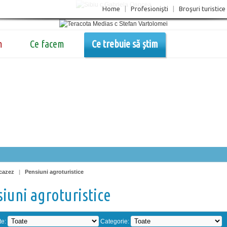
Home
|
Profesionişti
|
Broşuri turistice
m
Ce facem
Ce trebuie să știm
cazez
|
Pensiuni agroturistice
iuni agroturistice
te:
Categorie: