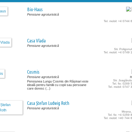
Bio-Haus
Pensiune agroturistică
Tel. mobil: +4 0744
Casa Vlada
Pensiune agroturistică
Str. Poligonul
Tel. mobil: +4 0749
Cosmis
Pensiune agroturistică
R
Str. Joagărului
Pensiunea Lungu Cosmis din Rășinari este
Tel. fix: 0269
ideală pentru familii cu copii sau persoane
Tel. mobil: 0747
care doresc (...)
Casa Ștefan Ludwig Roth
Pensiune agroturistică
Moșna, 
Tel. fix: +4 0269
Tel. mobil: +40 744