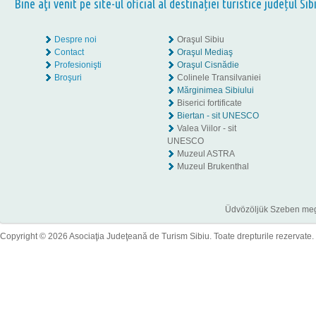
Bine aţi venit pe site-ul oficial al destinației turistice județul Sib
Despre noi
Oraşul Sibiu
Contact
Oraşul Mediaş
Profesionişti
Oraşul Cisnădie
Broşuri
Colinele Transilvaniei
Mărginimea Sibiului
Biserici fortificate
Biertan - sit UNESCO
Valea Viilor - sit
UNESCO
Muzeul ASTRA
Muzeul Brukenthal
Üdvözöljük Szeben megye
Copyright © 2026 Asociaţia Judeţeană de Turism Sibiu. Toate drepturile rezervate.