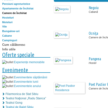
Pensiuni agroturistice
Negoiu
Apartamente de închiriat
Cabană
Camere de închiriat
Hosteluri
Moteluri
Vile
Bungalow-uri
Ocniţa
Cabane
Camere de închir
Campinguri
Cum călătoresc
Info utile
Oferte speciale
Pangeea
Experiențe memorabile
Hostel
Evenimente
Evenimentele săptămânii
Evenimentele lunii
Poet Pastior
Evenimentele anului
Camere de închir
Filarmonica de Stat Sibiu
Teatrul Naţional „Radu Stanca”
Teatrul Gong
Teatrul de Balet Sibiu