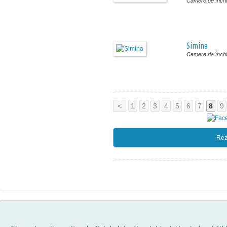
Camere de închir
Simina
Camere de închir
<
1
2
3
4
5
6
7
8
9
Rez