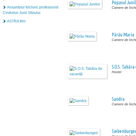
Popasul Junil
Ansamblul folcloric profesionist
Camere de închir
Cindrelul-Junii Sibiului
ASTRA film
Părău Maria
Camere de închir
S.O.S. Tabăra
Hostel
Sandra
Camere de închir
Siebenburge